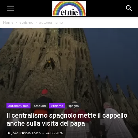
Home
etnismo
autonomismo
autonomismo
catalani
etnismo
spagna
Il centralismo spagnolo mette il cappello
anche sulla visita del papa
Di
Jordi Oriola Folch
-
24/06/2026