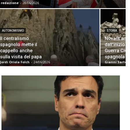
redazione
-
28/06/2026
AUTONOMISMO
STORIA
Il centralismo
Novant’ann
spagnolo mette il
dall’inizio d
cappello anche
Guerra Civi
sulla visita del papa
spagnola
Jordi Oriola Folch
-
24/06/2026
Gianni Sartori