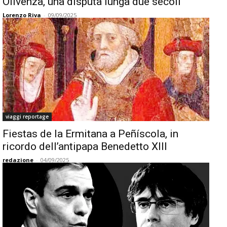
Olivenza, una disputa lunga due secoli
Lorenzo Riva
-
09/09/2025
viaggi reportage
Fiestas de la Ermitana a Peñíscola, in
ricordo dell’antipapa Benedetto XIII
redazione
-
04/09/2025