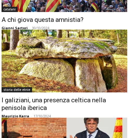
catalani
A chi giova questa amnistia?
Gianni Sartori
-
30/10/2024
storia delle etnie
I galiziani, una presenza celtica nella
penisola iberica
Maurizio Karra
-
17/10/2024