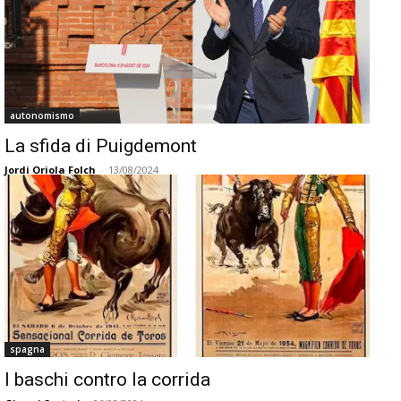
autonomismo
La sfida di Puigdemont
Jordi Oriola Folch
-
13/08/2024
spagna
I baschi contro la corrida