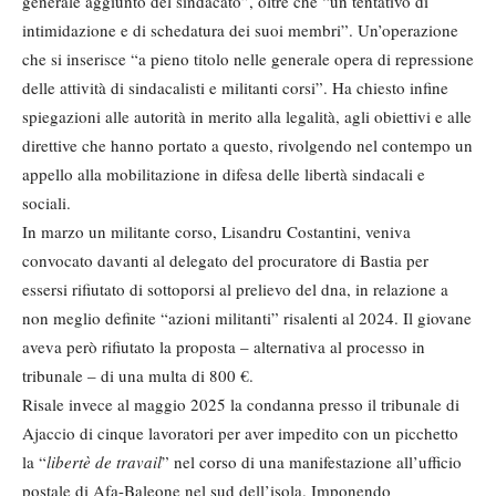
generale aggiunto del sindacato”, oltre che “un tentativo di
intimidazione e di schedatura dei suoi membri”. Un’operazione
che si inserisce “a pieno titolo nelle generale opera di repressione
delle attività di sindacalisti e militanti corsi”. Ha chiesto infine
spiegazioni alle autorità in merito alla legalità, agli obiettivi e alle
direttive che hanno portato a questo, rivolgendo nel contempo un
appello alla mobilitazione in difesa delle libertà sindacali e
sociali.
In marzo un militante corso, Lisandru Costantini, veniva
convocato davanti al delegato del procuratore di Bastia per
essersi rifiutato di sottoporsi al prelievo del dna, in relazione a
non meglio definite “azioni militanti” risalenti al 2024. Il giovane
aveva però rifiutato la proposta – alternativa al processo in
tribunale – di una multa di 800 €.
Risale invece al maggio 2025 la condanna presso il tribunale di
Ajaccio di cinque lavoratori per aver impedito con un picchetto
la “
libertè de travail
” nel corso di una manifestazione all’ufficio
postale di Afa-Baleone nel sud dell’isola. Imponendo