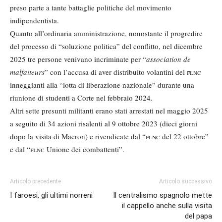
preso parte a tante battaglie politiche del movimento
indipendentista.
Quanto all’ordinaria amministrazione, nonostante il progredire
del processo di “soluzione politica” del conflitto, nel dicembre
2025 tre persone venivano incriminate per “
association de
malfaiteurs
” con l’accusa di aver distribuito volantini del
flnc
inneggianti alla “lotta di liberazione nazionale” durante una
riunione di studenti a Corte nel febbraio 2024.
Altri sette presunti militanti erano stati arrestati nel maggio 2025
a seguito di 34 azioni risalenti al 9 ottobre 2023 (dieci giorni
dopo la visita di Macron) e rivendicate dal “
flnc
del 22 ottobre”
e dal “
flnc
Unione dei combattenti”.
Articolo precedente
Articolo successivo
I faroesi, gli ultimi norreni
Il centralismo spagnolo mette
il cappello anche sulla visita
del papa