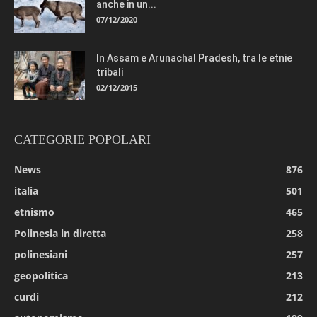
anche in un...
07/12/2020
In Assam e Arunachal Pradesh, tra le etnie
tribali
02/12/2015
CATEGORIE POPOLARI
News
876
italia
501
etnismo
465
Polinesia in diretta
258
polinesiani
257
geopolitica
213
curdi
212