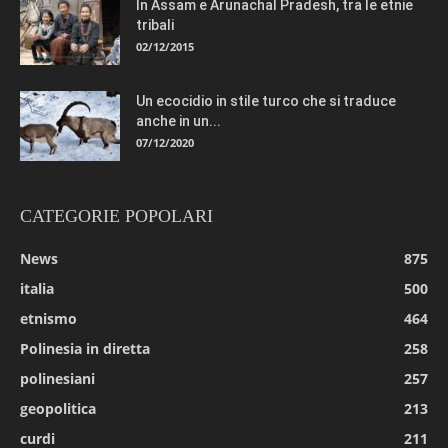
In Assam e Arunachal Pradesh, tra le etnie
tribali
02/12/2015
Un ecocidio in stile turco che si traduce
anche in un...
07/12/2020
CATEGORIE POPOLARI
News
875
italia
500
etnismo
464
Polinesia in diretta
258
polinesiani
257
geopolitica
213
curdi
211