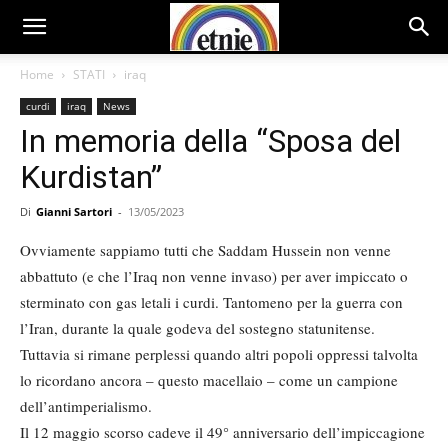
Home
STATI
iraq
curdi
iraq
News
In memoria della “Sposa del
Kurdistan”
Di
Gianni Sartori
-
13/05/2023
Ovviamente sappiamo tutti che Saddam Hussein non venne
abbattuto (e che l’Iraq non venne invaso) per aver impiccato o
sterminato con gas letali i curdi. Tantomeno per la guerra con
l’Iran, durante la quale godeva del sostegno statunitense.
Tuttavia si rimane perplessi quando altri popoli oppressi talvolta
lo ricordano ancora – questo macellaio – come un campione
dell’antimperialismo.
Il 12 maggio scorso cadeve il 49° anniversario dell’impiccagione