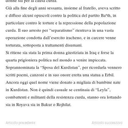
donne sia per la causa curda.
Già alla fine degli anni sessanta, insieme al fratello, aveva scritto
e diffuso alcuni opuscoli contro la politica del partito Baʿth, in
particolare contro le torture e la repressione della popolazione
curda. Il suo arresto per “separatismo” rientrava in una vasta
operazione condotta dall’esercito iracheno, e in carcere venne
torturata, sottoposta a trattamenti disumani.
Si ritiene sia stata la prima donna giustiziata in Iraq e forse la
quarta prigioniera politica nel mondo a venire impiccata.
Soprannominata la “Sposa del Kurdistan”, per ricordarla vennero
scritti poemi, canzoni e in suo onore eretta una statua a Erbil.
Ancora oggi quel nome viene donato a migliaia di bambine nate
in Kurdistan. Non è quindi casuale se centinaia di “Leyla”,
combattenti e militanti della resistenza curda, stanno ora lottando
sia in Royava sia in Bakur o Rojhilat.
Articolo precedente
Articolo successivo