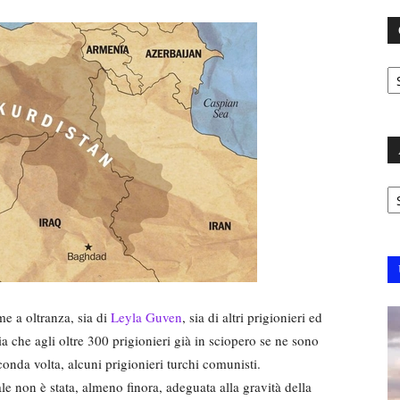
C
Ar
me a oltranza, sia di
Leyla Guven
, sia di altri prigionieri ed
zia che agli oltre 300 prigionieri già in sciopero se ne sono
conda volta, alcuni prigionieri turchi comunisti.
ale non è stata, almeno finora, adeguata alla gravità della