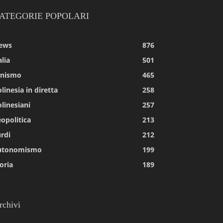
ATEGORIE POPOLARI
ews
876
alia
501
tnismo
465
linesia in diretta
258
linesiani
257
opolitica
213
rdi
212
utonomismo
199
oria
189
rchivi