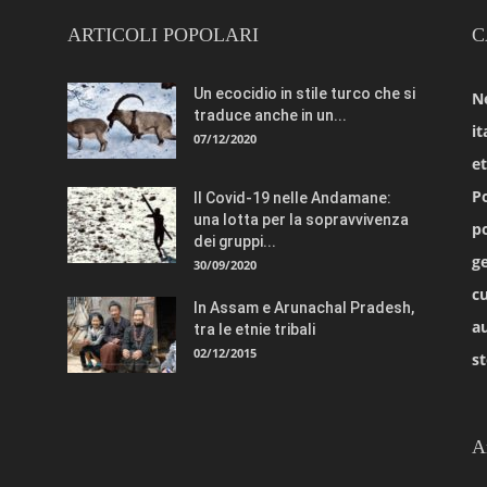
ARTICOLI POPOLARI
C
Un ecocidio in stile turco che si
N
traduce anche in un...
it
07/12/2020
e
Po
Il Covid-19 nelle Andamane:
una lotta per la sopravvivenza
po
dei gruppi...
ge
30/09/2020
cu
In Assam e Arunachal Pradesh,
a
tra le etnie tribali
02/12/2015
st
A