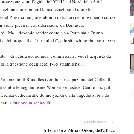
 protezione sotto l’egida dell’ONU nel Nord della Siria”.
luzione che comporti la realizzazione di una Siria
e del Paese come pretendono i detrattori del movimento curdo
 non viene presa in considerazione da Damasco.
urdi. Ma – dovendo render conto sia a Putin sia a Trump –
i e dei propositi di “far pulizia”, e la situazione rimane ancora
tutto – di natura economica, commerciale. Vedi l’acquisto da
di la questione degli aerei F-35 statunitensi…
l Parlamento di Bruxelles (con la partecipazione del Collectif
t contre le negationisme,Women for justice, Centre laic juif
enza dedicata alle donne yazidi e alla tragedia subita da
menti,
riduzione in schiavitù
).
Articolo successivo
Intervista a Yilmaz Orkan, dell’Ufficio