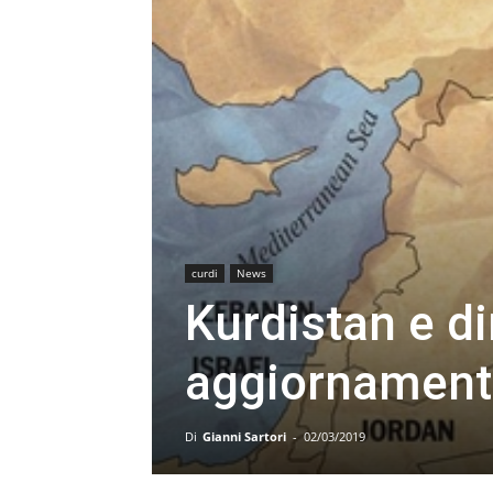
curdi
News
Kurdistan e di
aggiornament
Di
Gianni Sartori
-
02/03/2019