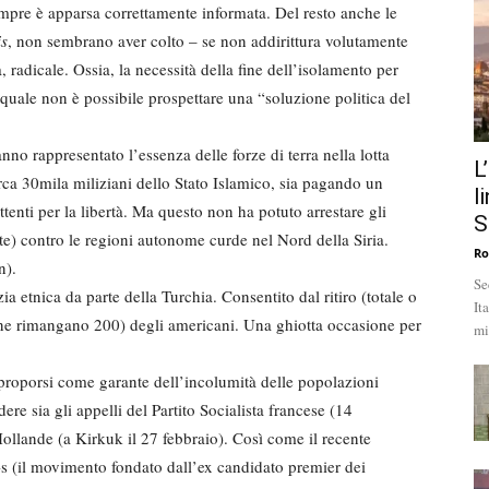
mpre è apparsa correttamente informata. Del resto anche le
is
, non sembrano aver colto – se non addirittura volutamente
, radicale. Ossia, la necessità della fine dell’isolamento per
 quale non è possibile prospettare una “soluzione politica del
no rappresentato l’essenza delle forze di terra nella lotta
L
irca 30mila miliziani dello Stato Islamico, sia pagando un
l
tenti per la libertà. Ma questo non ha potuto arrestare gli
S
te) contro le regioni autonome curde nel Nord della Siria.
Ro
n).
Se
a etnica da parte della Turchia. Consentito dal ritiro (totale o
It
e ne rimangano 200) degli americani. Una ghiotta occasione per
mi
roporsi come garante dell’incolumità delle popolazioni
re sia gli appelli del Partito Socialista francese (14
Hollande (a Kirkuk il 27 febbraio). Così come il recente
s (il movimento fondato dall’ex candidato premier dei