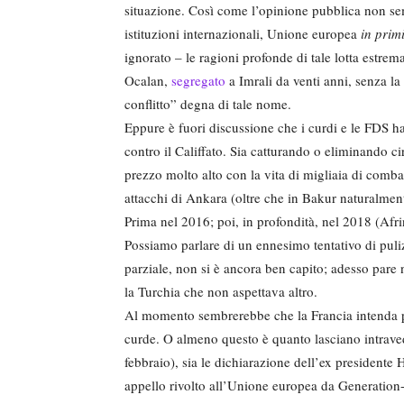
situazione. Così come l’opinione pubblica non se
istituzioni internazionali, Unione europea
in prim
ignorato – le ragioni profonde di tale lotta estrema
Ocalan,
segregato
a Imrali da venti anni, senza la
conflitto” degna di tale nome.
Eppure è fuori discussione che i curdi e le FDS han
contro il Califfato. Sia catturando o eliminando c
prezzo molto alto con la vita di migliaia di combat
attacchi di Ankara (oltre che in Bakur naturalmen
Prima nel 2016; poi, in profondità, nel 2018 (Afri
Possiamo parlare di un ennesimo tentativo di pulizi
parziale, non si è ancora ben capito; adesso par
la Turchia che non aspettava altro.
Al momento sembrerebbe che la Francia intenda p
curde. O almeno questo è quanto lasciano intravede
febbraio), sia le dichiarazione dell’ex presidente 
appello rivolto all’Unione europea da Generation-