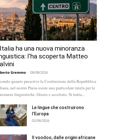
’Italia ha una nuova minoranza
inguistica: l’ha scoperta Matteo
alvini
berto Gremmo
-
08/08/2026
condo quanto prescrive la Costituzione della Repubblica
aliana, nel nostro Paese esiste una particolare tutela per le
noranze linguistiche. Giusto e accettato. Si tratta...
Le lingue che costruirono
l’Europa
02/08/2026
Il voodoo, dalle origini africane