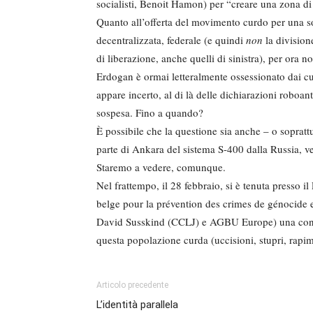
socialisti, Benoit Hamon) per “creare una zona di
Quanto all’offerta del movimento curdo per una so
decentralizzata, federale (e quindi
non
la division
di liberazione, anche quelli di sinistra), per ora
Erdogan è ormai letteralmente ossessionato dai c
appare incerto, al di là delle dichiarazioni roboant
sospesa. Fino a quando?
È possibile che la questione sia anche – o soprat
parte di Ankara del sistema S-400 dalla Russia, ve
Staremo a vedere, comunque.
Nel frattempo, il 28 febbraio, si è tenuta presso i
belge pour la prévention des crimes de génocide e
David Susskind (CCLJ) e AGBU Europe) una confer
questa popolazione curda (uccisioni, stupri, rapi
Articolo precedente
L’identità parallela