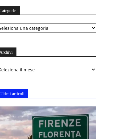
Categorie
ategorie
Archivi
chivi
Ultimi articoli