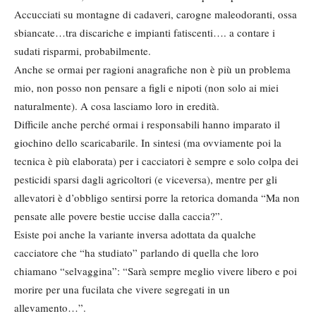
Accucciati su montagne di cadaveri, carogne maleodoranti, ossa
sbiancate…tra discariche e impianti fatiscenti…. a contare i
sudati risparmi, probabilmente.
Anche se ormai per ragioni anagrafiche non è più un problema
mio, non posso non pensare a figli e nipoti (non solo ai miei
naturalmente). A cosa lasciamo loro in eredità.
Difficile anche perché ormai i responsabili hanno imparato il
giochino dello scaricabarile. In sintesi (ma ovviamente poi la
tecnica è più elaborata) per i cacciatori è sempre e solo colpa dei
pesticidi sparsi dagli agricoltori (e viceversa), mentre per gli
allevatori è d’obbligo sentirsi porre la retorica domanda “Ma non
pensate alle povere bestie uccise dalla caccia?”.
Esiste poi anche la variante inversa adottata da qualche
cacciatore che “ha studiato” parlando di quella che loro
chiamano “selvaggina”: “Sarà sempre meglio vivere libero e poi
morire per una fucilata che vivere segregati in un
allevamento…”.