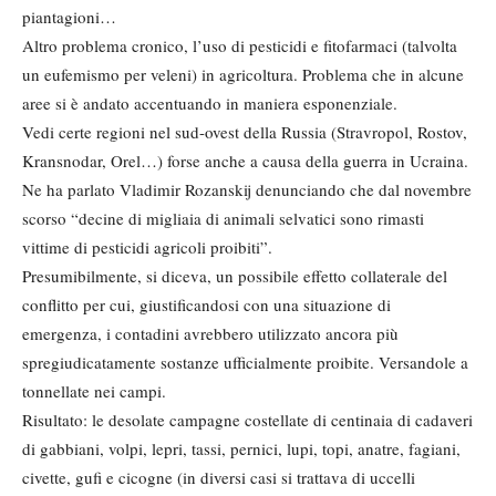
piantagioni…
Altro problema cronico, l’uso di pesticidi e fitofarmaci (talvolta
un eufemismo per veleni) in agricoltura. Problema che in alcune
aree si è andato accentuando in maniera esponenziale.
Vedi certe regioni nel sud-ovest della Russia (Stravropol, Rostov,
Kransnodar, Orel…) forse anche a causa della guerra in Ucraina.
Ne ha parlato Vladimir Rozanskij denunciando che dal novembre
scorso “decine di migliaia di animali selvatici sono rimasti
vittime di pesticidi agricoli proibiti”.
Presumibilmente, si diceva, un possibile effetto collaterale del
conflitto per cui, giustificandosi con una situazione di
emergenza, i contadini avrebbero utilizzato ancora più
spregiudicatamente sostanze ufficialmente proibite. Versandole a
tonnellate nei campi.
Risultato: le desolate campagne costellate di centinaia di cadaveri
di gabbiani, volpi, lepri, tassi, pernici, lupi, topi, anatre, fagiani,
civette, gufi e cicogne (in diversi casi si trattava di uccelli