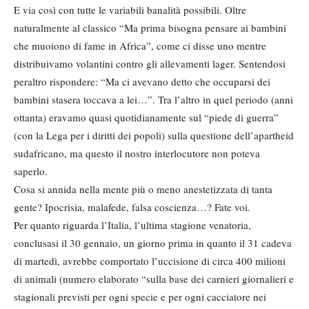
E via così con tutte le variabili banalità possibili. Oltre
naturalmente al classico “Ma prima bisogna pensare ai bambini
che muoiono di fame in Africa”, come ci disse uno mentre
distribuivamo volantini contro gli allevamenti lager. Sentendosi
peraltro rispondere: “Ma ci avevano detto che occuparsi dei
bambini stasera toccava a lei…”. Tra l’altro in quel periodo (anni
ottanta) eravamo quasi quotidianamente sul “piede di guerra”
(con la Lega per i diritti dei popoli) sulla questione dell’apartheid
sudafricano, ma questo il nostro interlocutore non poteva
saperlo.
Cosa si annida nella mente più o meno anestetizzata di tanta
gente? Ipocrisia, malafede, falsa coscienza…? Fate voi.
Per quanto riguarda l’Italia, l’ultima stagione venatoria,
conclusasi il 30 gennaio, un giorno prima in quanto il 31 cadeva
di martedì, avrebbe comportato l’uccisione di circa 400 milioni
di animali (numero elaborato “sulla base dei carnieri giornalieri e
stagionali previsti per ogni specie e per ogni cacciatore nei