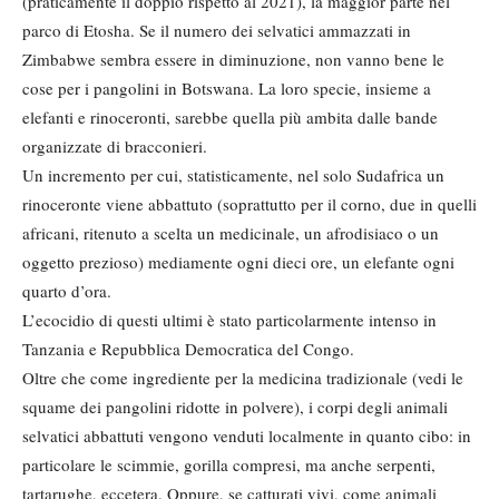
(praticamente il doppio rispetto al 2021), la maggior parte nel
parco di Etosha. Se il numero dei selvatici ammazzati in
Zimbabwe sembra essere in diminuzione, non vanno bene le
cose per i pangolini in Botswana. La loro specie, insieme a
elefanti e rinoceronti, sarebbe quella più ambita dalle bande
organizzate di bracconieri.
Un incremento per cui, statisticamente, nel solo Sudafrica un
rinoceronte viene abbattuto (soprattutto per il corno, due in quelli
africani, ritenuto a scelta un medicinale, un afrodisiaco o un
oggetto prezioso) mediamente ogni dieci ore, un elefante ogni
quarto d’ora.
L’ecocidio di questi ultimi è stato particolarmente intenso in
Tanzania e Repubblica Democratica del Congo.
Oltre che come ingrediente per la medicina tradizionale (vedi le
squame dei pangolini ridotte in polvere), i corpi degli animali
selvatici abbattuti vengono venduti localmente in quanto cibo: in
particolare le scimmie, gorilla compresi, ma anche serpenti,
tartarughe, eccetera. Oppure, se catturati vivi, come animali