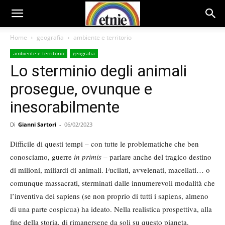
Home
geografia
ambiente e territorio
ambiente e territorio
geografia
Lo sterminio degli animali
prosegue, ovunque e
inesorabilmente
Di
Gianni Sartori
-
06/02/2023
Difficile di questi tempi – con tutte le problematiche che ben
conosciamo, guerre
in primis –
parlare anche del tragico destino
di milioni, miliardi di animali. Fucilati, avvelenati, macellati… o
comunque massacrati, sterminati dalle innumerevoli modalità che
l’inventiva dei sapiens (se non proprio di tutti i sapiens, almeno
di una parte cospicua) ha ideato. Nella realistica prospettiva, alla
fine della storia, di rimanersene da soli su questo pianeta.