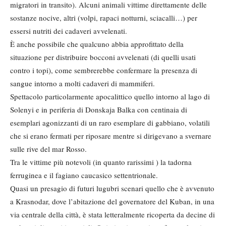
migratori in transito). Alcuni animali vittime direttamente delle
sostanze nocive, altri (volpi, rapaci notturni, sciacalli…) per
essersi nutriti dei cadaveri avvelenati.
È anche possibile che qualcuno abbia approfittato della
situazione per distribuire bocconi avvelenati (di quelli usati
contro i topi), come sembrerebbe confermare la presenza di
sangue intorno a molti cadaveri di mammiferi.
Spettacolo particolarmente apocalittico quello intorno al lago di
Solenyi e in periferia di Donskaja Balka con centinaia di
esemplari agonizzanti di un raro esemplare di gabbiano, volatili
che si erano fermati per riposare mentre si dirigevano a svernare
sulle rive del mar Rosso.
Tra le vittime più notevoli (in quanto rarissimi ) la tadorna
ferruginea e il fagiano caucasico settentrionale.
Quasi un presagio di futuri lugubri scenari quello che è avvenuto
a Krasnodar, dove l’abitazione del governatore del Kuban, in una
via centrale della città, è stata letteralmente ricoperta da decine di