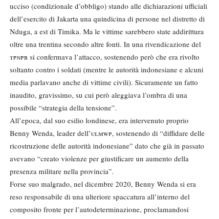
ucciso (condizionale d’obbligo) stando alle dichiarazioni ufficiali
dell’esercito di Jakarta una quindicina di persone nel distretto di
Nduga, a est di Timika. Ma le vittime sarebbero state addirittura
oltre una trentina secondo altre fonti. In una rivendicazione del
tpnpb
si confermava l’attacco, sostenendo però che era rivolto
soltanto contro i soldati (mentre le autorità indonesiane e alcuni
media parlavano anche di vittime civili). Sicuramente un fatto
inaudito, gravissimo, su cui però aleggiava l’ombra di una
possibile “strategia della tensione”.
All’epoca, dal suo esilio londinese, era intervenuto proprio
Benny Wenda, leader dell’
ulmwp
, sostenendo di “diffidare delle
ricostruzione delle autorità indonesiane” dato che già in passato
avevano “creato violenze per giustificare un aumento della
presenza militare nella provincia”.
Forse suo malgrado, nel dicembre 2020, Benny Wenda si era
reso responsabile di una ulteriore spaccatura all’interno del
composito fronte per l’autodeterminazione, proclamandosi