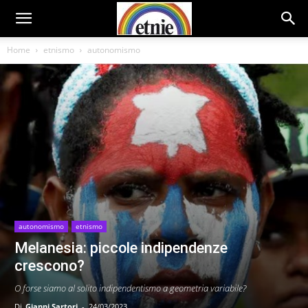
Home
etnismo
autonomismo
autonomismo
etnismo
Melanesia: piccole indipendenze
crescono?
O forse siamo al solito indipendentismo a geometria variabile?
Di
Gianni Sartori
-
24/03/2023