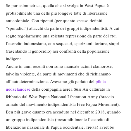
Se pur asimmetrica, quella che si svolge in West Papua è
probabilmente una delle più longeve lotte di liberazione
anticoloniale. Con ripetuti (per quanto spesso definiti
“sporadici”) attacchi da parte dei gruppi indipendentisti. A cui
segue regolarmente una spietata repressione da parte del
tni
,
l’esercito indonesiano, con sequestri, sparizioni, torture, stupri
(rasentando il genocidio) nei confronti della popolazione
indigena.
Anche in anni recenti non sono mancate azioni clamorose,
talvolta violente, da parte di movimenti che di richiamano
all’autodeterminazione. Avevamo già parlato del
pilota
neozelandese
della compagnia aerea Susi Air catturato in
febbraio dal West Papua National Liberation Army (braccio
armato del movimento indipendentista Free Papua Movement).
Ben più grave quanto era accaduto nel dicembre 2018, quando
un gruppo indipendentista (presumibilmente l’esercito di
liberazione nazionale di Papua occidentale,
tpnpb
) avrebbe