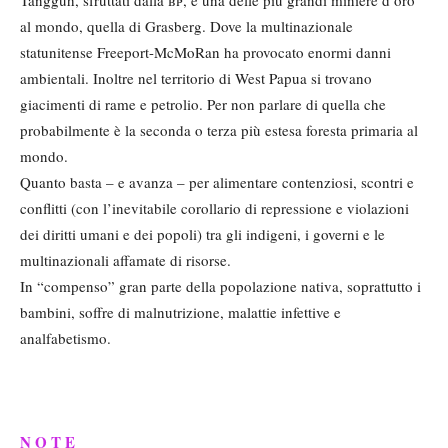
Tangguh, sfruttati dalla
bp
, e una delle più grandi miniere d’oro
al mondo, quella di Grasberg. Dove la multinazionale
statunitense Freeport-McMoRan ha provocato enormi danni
ambientali. Inoltre nel territorio di West Papua si trovano
giacimenti di rame e petrolio. Per non parlare di quella che
probabilmente è la seconda o terza più estesa foresta primaria al
mondo.
Quanto basta – e avanza – per alimentare contenziosi, scontri e
conflitti (con l’inevitabile corollario di repressione e violazioni
dei diritti umani e dei popoli) tra gli indigeni, i governi e le
multinazionali affamate di risorse.
In “compenso” gran parte della popolazione nativa, soprattutto i
bambini, soffre di malnutrizione, malattie infettive e
analfabetismo.
N O T E