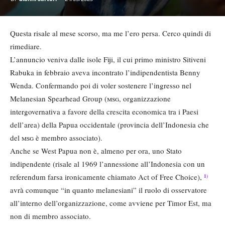
Questa risale al mese scorso, ma me l’ero persa. Cerco quindi di
rimediare.
L’annuncio veniva dalle isole Fiji, il cui primo ministro Sitiveni
Rabuka in febbraio aveva incontrato l’indipendentista Benny
Wenda. Confermando poi di voler sostenere l’ingresso nel
Melanesian Spearhead Group (
msg
, organizzazione
intergovernativa a favore della crescita economica tra i Paesi
dell’area) della Papua occidentale (provincia dell’Indonesia che
del
msg
è membro associato).
Anche se West Papua non è, almeno per ora, uno Stato
indipendente (risale al 1969 l’annessione all’Indonesia con un
referendum farsa ironicamente chiamato Act of Free Choice),
1)
avrà comunque “in quanto melanesiani” il ruolo di osservatore
all’interno dell’organizzazione, come avviene per Timor Est, ma
non di membro associato.