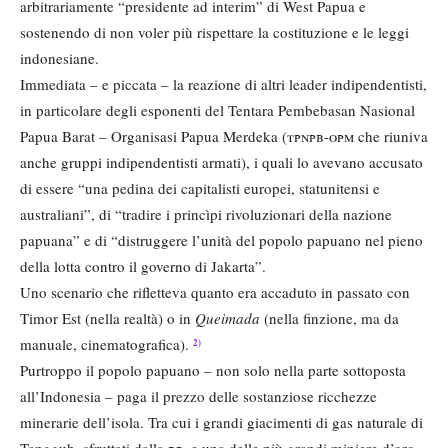
arbitrariamente “presidente ad interim” di West Papua e
sostenendo di non voler più rispettare la costituzione e le leggi
indonesiane.
Immediata – e piccata – la reazione di altri leader indipendentisti,
in particolare degli esponenti del Tentara Pembebasan Nasional
Papua Barat – Organisasi Papua Merdeka (
tpnpb-opm
che riuniva
anche gruppi indipendentisti armati), i quali lo avevano accusato
di essere “una pedina dei capitalisti europei, statunitensi e
australiani”, di “tradire i princìpi rivoluzionari della nazione
papuana” e di “distruggere l’unità del popolo papuano nel pieno
della lotta contro il governo di Jakarta”.
Uno scenario che rifletteva quanto era accaduto in passato con
Timor Est (nella realtà) o in
Queimada
(nella finzione, ma da
manuale, cinematografica).
2)
Purtroppo il popolo papuano – non solo nella parte sottoposta
all’Indonesia – paga il prezzo delle sostanziose ricchezze
minerarie dell’isola. Tra cui i grandi giacimenti di gas naturale di