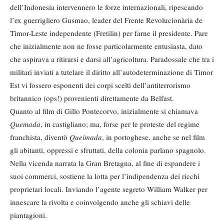
dell’Indonesia intervennero le forze internazionali, ripescando
l’ex guerrigliero Gusmao, leader del Frente Revolucionària de
Timor-Leste independente (Fretilin) per farne il presidente. Pare
che inizialmente non ne fosse particolarmente entusiasta, dato
che aspirava a ritirarsi e darsi all’agricoltura. Paradossale che tra i
militari inviati a tutelare il diritto all’autodeterminazione di Timor
Est vi fossero esponenti dei corpi scelti dell’antiterrorismo
britannico (ops!) provenienti direttamente da Belfast.
Quanto al film di Gillo Pontecorvo, inizialmente si chiamava
Quemada
, in castigliano; ma, forse per le proteste del regime
franchista, diventò
Queimada
, in portoghese, anche se nel film
gli abitanti, oppressi e sfruttati, della colonia parlano spagnolo.
Nella vicenda narrata la Gran Bretagna, al fine di espandere i
suoi commerci, sostiene la lotta per l’indipendenza dei ricchi
proprietari locali. Inviando l’agente segreto William Walker per
innescare la rivolta e coinvolgendo anche gli schiavi delle
piantagioni.