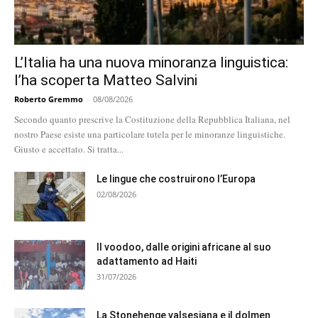
L’Italia ha una nuova minoranza linguistica:
l’ha scoperta Matteo Salvini
Roberto Gremmo
-
08/08/2026
Secondo quanto prescrive la Costituzione della Repubblica Italiana, nel
nostro Paese esiste una particolare tutela per le minoranze linguistiche.
Giusto e accettato. Si tratta...
Le lingue che costruirono l’Europa
02/08/2026
Il voodoo, dalle origini africane al suo
adattamento ad Haiti
31/07/2026
La Stonehenge valsesiana e il dolmen