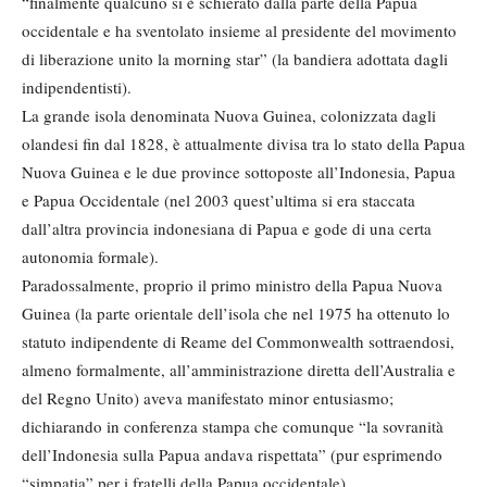
“finalmente qualcuno si è schierato dalla parte della Papua
occidentale e ha sventolato insieme al presidente del movimento
di liberazione unito la morning star” (la bandiera adottata dagli
indipendentisti).
La grande isola denominata Nuova Guinea, colonizzata dagli
olandesi fin dal 1828, è attualmente divisa tra lo stato della Papua
Nuova Guinea e le due province sottoposte all’Indonesia, Papua
e Papua Occidentale (nel 2003 quest’ultima si era staccata
dall’altra provincia indonesiana di Papua e gode di una certa
autonomia formale).
Paradossalmente, proprio il primo ministro della Papua Nuova
Guinea (la parte orientale dell’isola che nel 1975 ha ottenuto lo
statuto indipendente di Reame del Commonwealth sottraendosi,
almeno formalmente, all’amministrazione diretta dell’Australia e
del Regno Unito) aveva manifestato minor entusiasmo;
dichiarando in conferenza stampa che comunque “la sovranità
dell’Indonesia sulla Papua andava rispettata” (pur esprimendo
“simpatia” per i fratelli della Papua occidentale).