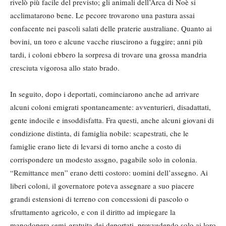
rivelò più facile del previsto; gli animali dell’Arca di Noè si
acclimatarono bene. Le pecore trovarono una pastura assai
confacente nei pascoli salati delle praterie australiane. Quanto ai
bovini, un toro e alcune vacche riuscirono a fuggire; anni più
tardi, i coloni ebbero la sorpresa di trovare una grossa mandria
cresciuta vigorosa allo stato brado.
In seguito, dopo i deportati, cominciarono anche ad arrivare
alcuni coloni emigrati spontaneamente: avventurieri, disadattati,
gente indocile e insoddisfatta. Fra questi, anche alcuni giovani di
condizione distinta, di famiglia nobile: scapestrati, che le
famiglie erano liete di levarsi di torno anche a costo di
corrispondere un modesto assgno, pagabile solo in colonia.
“Remittance men” erano detti costoro: uomini dell’assegno. Ai
liberi coloni, il governatore poteva assegnare a suo piacere
grandi estensioni di terreno con concessioni di pascolo o
sfruttamento agricolo, e con il diritto ad impiegare la
manodopera semi-gratuita dei deportati, provvedendo solo ai loro