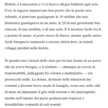
Hobart, a Launceston; e vi si faceva allegra baldoria ogni sera.
Cosi, le ragazze imparavano ben presto che in poche sere,
volendo, si potevano guadagnare le 10 sterline che una
domestica guadagnava in un anno, le 20 di una governante ben
educata, di una modista, o di una sarta. E il mestiere facile era lì,
a portata di mano, al porto stesso di sbarco, mentre quello meno
facile bisognava andarselo a cercare chissà dove, in remoti
villaggi sperduti nella foresta.
Si spendevano i denari dello stato per inviare donne in un paese
che ne aveva bisogno, e il risultato — chiunque ne avesse la
responsabilità, palleggiata fra colonia e madrepatria — era
pressocché nullo. Le donne, destinate nelle intenzioni dei
comitati a divenire brave madri di famiglia, restavano nelle città
di mare ad alimentare il giro delle taverne e del marciapiede;
mentre nell’intemo del paese perduravano represse e
insoddisfatte comunità di soli uomini.