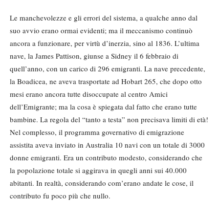
Le manchevolezze e gli errori del sistema, a qualche anno dal
suo avvio erano ormai evidenti; ma il meccanismo continuò
ancora a funzionare, per virtù d’inerzia, sino al 1836. L’ultima
nave, la James Pattison, giunse a Sidney il 6 febbraio di
quell’anno, con un carico di 296 emigranti. La nave precedente,
la Boadicea, ne aveva trasportate ad Hobart 265, che dopo otto
mesi erano ancora tutte disoccupate al centro Amici
dell’Emigrante; ma la cosa è spiegata dal fatto che erano tutte
bambine. La regola del “tanto a testa” non precisava limiti di età!
Nel complesso, il programma governativo di emigrazione
assistita aveva inviato in Australia 10 navi con un totale di 3000
donne emigranti. Era un contributo modesto, considerando che
la popolazione totale si aggirava in quegli anni sui 40.000
abitanti. In realtà, considerando com’erano andate le cose, il
contributo fu poco più che nullo.