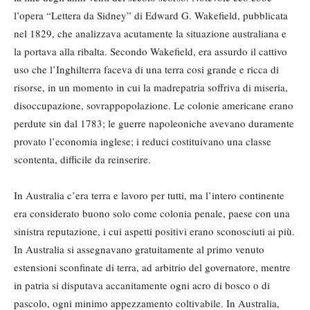
l’opera “Lettera da Sidney” di Edward G. Wakefield, pubblicata
nel 1829, che analizzava acutamente la situazione australiana e
la portava alla ribalta. Secondo Wakefield, era assurdo il cattivo
uso che l’Inghilterra faceva di una terra cosi grande e ricca di
risorse, in un momento in cui la madrepatria soffriva di miseria,
disoccupazione, sovrappopolazione. Le colonie americane erano
perdute sin dal 1783; le guerre napoleoniche avevano duramente
provato l’economia inglese; i reduci costituivano una classe
scontenta, difficile da reinserire.
In Australia c’era terra e lavoro per tutti, ma l’intero continente
era considerato buono solo come colonia penale, paese con una
sinistra reputazione, i cui aspetti positivi erano sconosciuti ai più.
In Australia si assegnavano gratuitamente al primo venuto
estensioni sconfinate di terra, ad arbitrio del governatore, mentre
in patria si disputava accanitamente ogni acro di bosco o di
pascolo, ogni minimo appezzamento coltivabile. In Australia,