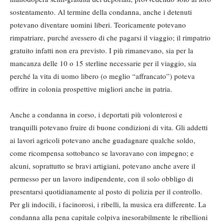
sostentamento. Al termine della condanna, anche i detenuti
potevano diventare uomini liberi. Teoricamente potevano
rimpatriare, purché avessero di che pagarsi il viaggio; il rimpatrio
gratuito infatti non era previsto. I più rimanevano, sia per la
mancanza delle 10 o 15 sterline necessarie per il viaggio, sia
perché la vita di uomo libero (o meglio “affrancato”) poteva
offrire in colonia prospettive migliori anche in patria.
Anche a condanna in corso, i deportati più volonterosi e
tranquilli potevano fruire di buone condizioni di vita. Gli addetti
ai lavori agricoli potevano anche guadagnare qualche soldo,
come ricompensa sottobanco se lavoravano con impegno; e
alcuni, soprattutto se bravi artigiani, potevano anche avere il
permesso per un lavoro indipendente, con il solo obbligo di
presentarsi quotidianamente al posto di polizia per il controllo.
Per gli indocili, i facinorosi, i ribelli, la musica era differente. La
condanna alla pena capitale colpiva inesorabilmente le ribellioni