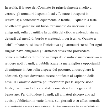
In realtà, il lavoro del Comitato fu principalmente rivolto a
cercare gli armatori disponibili ad effettuare i trasporti in
Australia; a concordare equamente le tariffe, il “quanto a testa”;
ad ottenere garanzie sul buon trattamento da riservare alle
emigranti, sulla quantità e la qualità del cibo, scendendo sin nei
dettagli del menù di bordo e mettendoli per iscritto. Quanto a
“chi” imbarcare, si lasciò l’iniziativa agli armatori stessi. Per ogni
singola nave-emigranti gli armatori dovevano provvedere —
come i reclutatori di truppe ai tempi delle milizie mercenarie — a
rendere noti i bandi, a pubblicizzare la meravigliosa opportunità
di emigrare in Australia a spese del governo, a raccogliere le
adesioni. Queste dovevano essere notificate al capitano della
nave. Il Comitato doveva poi intervenire per la supervisione
finale, esaminando le candidate, concedendo o negando il
benestare. Per diffondere i bandi, gli armatori ricorrevano ad
avvisi pubblicitari in varie forme, sui giornali o su affissi murali,
o distribuiti presso i negozianti. Si decantavano le possibilità di