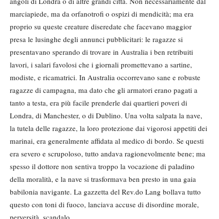
angoli di Londra o di altre grandi città. Non necessariamente dal
marciapiede, ma da orfanotrofi o ospizi di mendicità; ma era
proprio su queste creature diseredate che facevano maggior
presa le lusinghe degli annunci pubblicitari: le ragazze si
presentavano sperando di trovare in Australia i ben retribuiti
lavori, i salari favolosi che i giornali promettevano a sartine,
modiste, e ricamatrici. In Australia occorrevano sane e robuste
ragazze di campagna, ma dato che gli armatori erano pagati a
tanto a testa, era più facile prenderle dai quartieri poveri di
Londra, di Manchester, o di Dublino. Una volta salpata la nave,
la tutela delle ragazze, la loro protezione dai vigorosi appetiti dei
marinai, era generalmente affidata al medico di bordo. Se questi
era severo e scrupoloso, tutto andava ragionevolmente bene; ma
spesso il dottore non sentiva troppo la vocazione di paladino
della moralità, e la nave si trasformava ben presto in una gaia
babilonia navigante. La gazzetta del Rev.do Lang bollava tutto
questo con toni di fuoco, lanciava accuse di disordine morale,
perversità, scandalo.