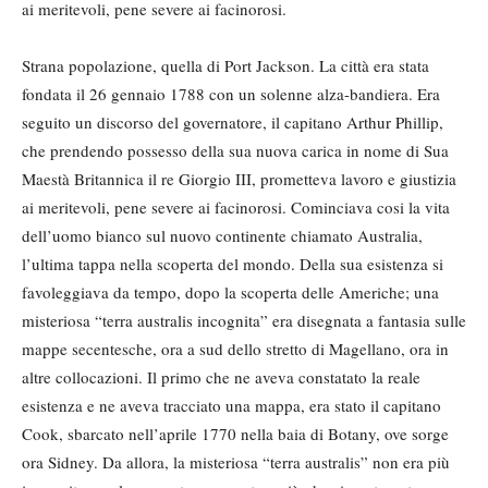
ai meritevoli, pene severe ai facinorosi.
Strana popolazione, quella di Port Jackson. La città era stata
fondata il 26 gennaio 1788 con un solenne alza-bandiera. Era
seguito un discorso del governatore, il capitano Arthur Phillip,
che prendendo possesso della sua nuova carica in nome di Sua
Maestà Britannica il re Giorgio III, prometteva lavoro e giustizia
ai meritevoli, pene severe ai facinorosi. Cominciava cosi la vita
dell’uomo bianco sul nuovo continente chiamato Australia,
l’ultima tappa nella scoperta del mondo. Della sua esistenza si
favoleggiava da tempo, dopo la scoperta delle Americhe; una
misteriosa “terra australis incognita” era disegnata a fantasia sulle
mappe secentesche, ora a sud dello stretto di Magellano, ora in
altre collocazioni. Il primo che ne aveva constatato la reale
esistenza e ne aveva tracciato una mappa, era stato il capitano
Cook, sbarcato nell’aprile 1770 nella baia di Botany, ove sorge
ora Sidney. Da allora, la misteriosa “terra australis” non era più