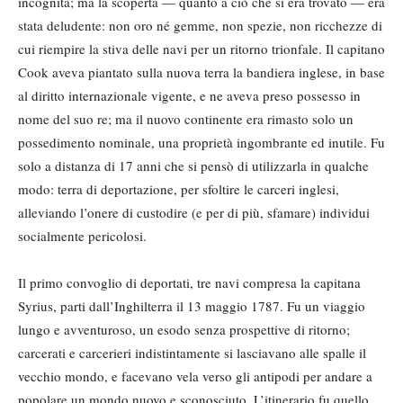
incognita; ma la scoperta — quanto a ciò che si era trovato — era
stata deludente: non oro né gemme, non spezie, non ricchezze di
cui riempire la stiva delle navi per un ritorno trionfale. Il capitano
Cook aveva piantato sulla nuova terra la bandiera inglese, in base
al diritto internazionale vigente, e ne aveva preso possesso in
nome del suo re; ma il nuovo continente era rimasto solo un
possedimento nominale, una proprietà ingombrante ed inutile. Fu
solo a distanza di 17 anni che si pensò di utilizzarla in qualche
modo: terra di deportazione, per sfoltire le carceri inglesi,
alleviando l’onere di custodire (e per di più, sfamare) individui
socialmente pericolosi.
Il primo convoglio di deportati, tre navi compresa la capitana
Syrius, parti dall’Inghilterra il 13 maggio 1787. Fu un viaggio
lungo e avventuroso, un esodo senza prospettive di ritorno;
carcerati e carcerieri indistintamente si lasciavano alle spalle il
vecchio mondo, e facevano vela verso gli antipodi per andare a
popolare un mondo nuovo e sconosciuto. L’itinerario fu quello