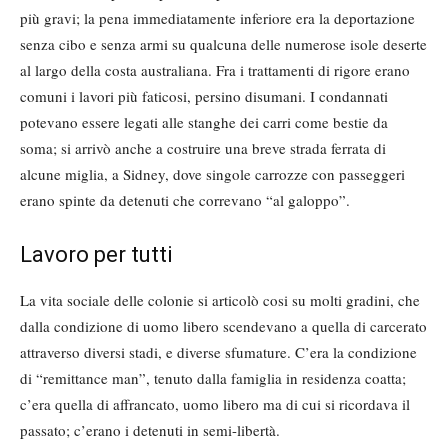
più gravi; la pena immediatamente inferiore era la deportazione
senza cibo e senza armi su qualcuna delle numerose isole deserte
al largo della costa australiana. Fra i trattamenti di rigore erano
comuni i lavori più faticosi, persino disumani. I condannati
potevano essere legati alle stanghe dei carri come bestie da
soma; si arrivò anche a costruire una breve strada ferrata di
alcune miglia, a Sidney, dove singole carrozze con passeggeri
erano spinte da detenuti che correvano “al galoppo”.
Lavoro per tutti
La vita sociale delle colonie si articolò cosi su molti gradini, che
dalla condizione di uomo libero scendevano a quella di carcerato
attraverso diversi stadi, e diverse sfumature. C’era la condizione
di “remittance man”, tenuto dalla famiglia in residenza coatta;
c’era quella di affrancato, uomo libero ma di cui si ricordava il
passato; c’erano i detenuti in semi-libertà.