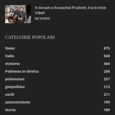
In Assam e Arunachal Pradesh, tra le etnie
tribali
02/12/2015
CATEGORIE POPOLARI
News
875
italia
500
etnismo
464
Polinesia in diretta
258
polinesiani
257
geopolitica
213
curdi
211
autonomismo
199
storia
189