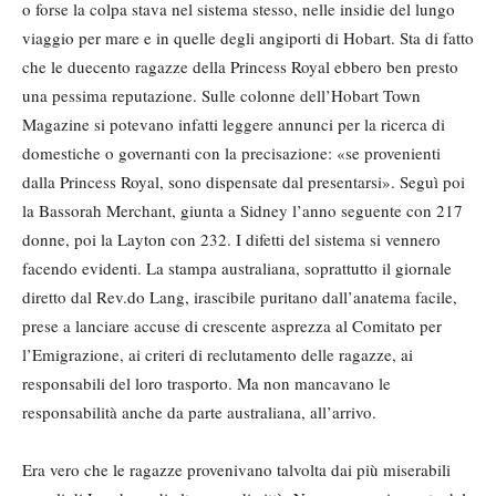
o forse la colpa stava nel sistema stesso, nelle insidie del lungo
viaggio per mare e in quelle degli angiporti di Hobart. Sta di fatto
che le duecento ragazze della Princess Royal ebbero ben presto
una pessima reputazione. Sulle colonne dell’Hobart Town
Magazine si potevano infatti leggere annunci per la ricerca di
domestiche o governanti con la precisazione: «se provenienti
dalla Princess Royal, sono dispensate dal presentarsi». Seguì poi
la Bassorah Merchant, giunta a Sidney l’anno seguente con 217
donne, poi la Layton con 232. I difetti del sistema si vennero
facendo evidenti. La stampa australiana, soprattutto il giornale
diretto dal Rev.do Lang, irascibile puritano dall’anatema facile,
prese a lanciare accuse di crescente asprezza al Comitato per
l’Emigrazione, ai criteri di reclutamento delle ragazze, ai
responsabili del loro trasporto. Ma non mancavano le
responsabilità anche da parte australiana, all’arrivo.
Era vero che le ragazze provenivano talvolta dai più miserabili