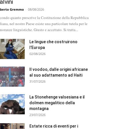
alvini
berto Gremmo
-
08/08/2026
condo quanto prescrive la Costituzione della Repubblica
aliana, nel nostro Paese esiste una particolare tutela per le
noranze linguistiche. Giusto e accettato. Si tratta...
Le lingue che costruirono
l’Europa
02/08/2026
Il voodoo, dalle origini africane
al suo adattamento ad Haiti
31/07/2026
La Stonehenge valsesiana e il
dolmen megalitico della
montagna
23/07/2026
Estate ricca di eventi per i