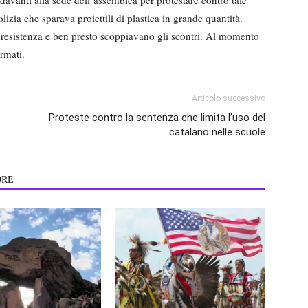
avanti alla sede dell’assemblea per protestare contro tale
lizia che sparava proiettili di plastica in grande quantità.
resistenza e ben presto scoppiavano gli scontri. Al momento
ermati.
Articolo successivo
Proteste contro la sentenza che limita l’uso del
catalano nelle scuole
ORE