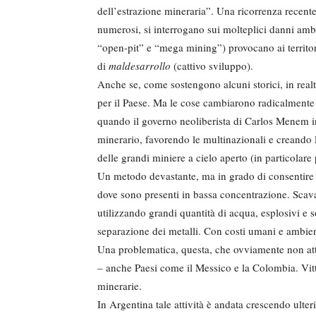
dell’estrazione mineraria”. Una ricorrenza recent
numerosi, si interrogano sui molteplici danni ambie
“open-pit” e “mega mining”) provocano ai territo
di
maldesarrollo
(cattivo sviluppo).
Anche se, come sostengono alcuni storici, in realt
per il Paese. Ma le cose cambiarono radicalmente
quando il governo neoliberista di Carlos Menem in
minerario, favorendo le multinazionali e creando l
delle grandi miniere a cielo aperto (in particolare
Un metodo devastante, ma in grado di consentire l’
dove sono presenti in bassa concentrazione. Scava
utilizzando grandi quantità di acqua, esplosivi e 
separazione dei metalli. Con costi umani e ambient
Una problematica, questa, che ovviamente non att
– anche Paesi come il Messico e la Colombia. Vitt
minerarie.
In Argentina tale attività è andata crescendo ulter