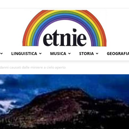
LINGUISTICA
MUSICA
STORIA
GEOGRAFI
Etnie
danni causati dalle miniere a cielo aperto