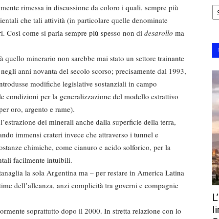
Ar
emente rimessa in discussione da coloro i quali, sempre più
ntali che tali attività (in particolare quelle denominate
ri. Così come si parla sempre più spesso non di
desarollo
ma
à quello minerario non sarebbe mai stato un settore trainante
 negli anni novanta del secolo scorso; precisamente dal 1993,
trodusse modifiche legislative sostanziali in campo
e condizioni per la generalizzazione del modello estrattivo
 per oro, argento e rame).
estrazione dei minerali anche dalla superficie della terra,
ndo immensi crateri invece che attraverso i tunnel e
sostanze chimiche, come cianuro e acido solforico, per la
ali facilmente intuibili.
anaglia la sola Argentina ma – per restare in America Latina
ime dell’alleanza, anzi complicità tra governi e compagnie
L
l
iormente soprattutto dopo il 2000. In stretta relazione con lo