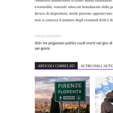
Numerosi manifestanti si erano andati radunando d
eventualità, venendo attaccati brutalmente dalla po
Invece di disperdersi, molte persone opponevano 
non si conosce il numero degli eventuali feriti e f
Articolo precedente
Altri tre prigionieri politici curdi morti nel giro di
sei giorni
ARTICOLI CORRELATI
ALTRO DALL'AUT