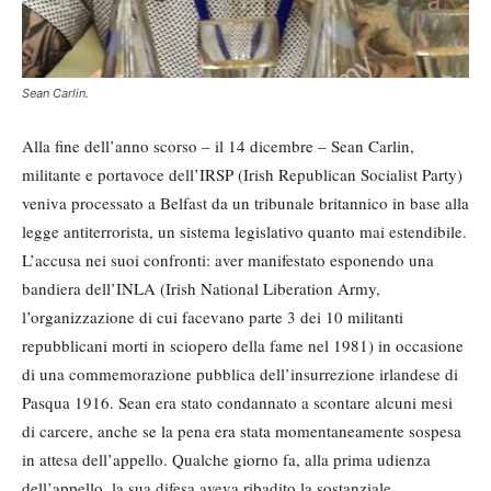
Sean Carlin.
Alla fine dell’anno scorso – il 14 dicembre – Sean Carlin,
militante e portavoce dell’IRSP (Irish Republican Socialist Party)
veniva processato a Belfast da un tribunale britannico in base alla
legge antiterrorista, un sistema legislativo quanto mai estendibile.
L’accusa nei suoi confronti: aver manifestato esponendo una
bandiera dell’INLA (Irish National Liberation Army,
l’organizzazione di cui facevano parte 3 dei 10 militanti
repubblicani morti in sciopero della fame nel 1981) in occasione
di una commemorazione pubblica dell’insurrezione irlandese di
Pasqua 1916. Sean era stato condannato a scontare alcuni mesi
di carcere, anche se la pena era stata momentaneamente sospesa
in attesa dell’appello. Qualche giorno fa, alla prima udienza
dell’appello, la sua difesa aveva ribadito la sostanziale