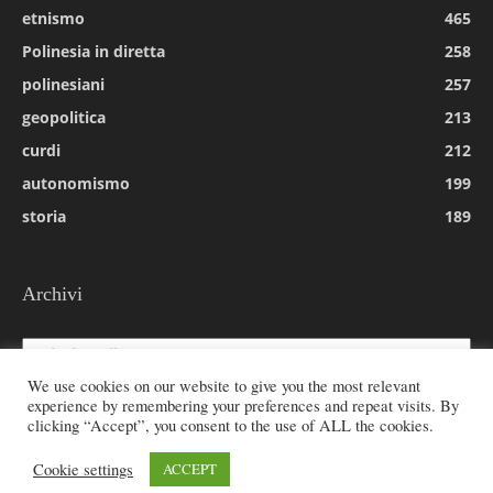
etnismo
465
Polinesia in diretta
258
polinesiani
257
geopolitica
213
curdi
212
autonomismo
199
storia
189
Archivi
Archivi
We use cookies on our website to give you the most relevant
experience by remembering your preferences and repeat visits. By
clicking “Accept”, you consent to the use of ALL the cookies.
© 2026 All rights reserved - Etnie -
Cookie settings
ACCEPT
Email:
redazione@rivistaetnie.com