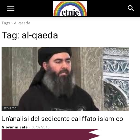
Tags
Al-qaeda
Tag:
al-qaeda
etnismo
Un’analisi del sedicente califfato islamico
Giovanni Sale
-
03/02/2015