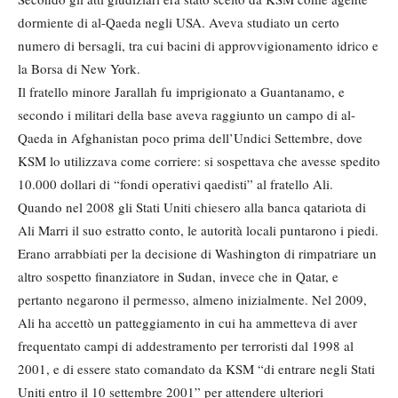
dormiente di al-Qaeda negli USA. Aveva studiato un certo
numero di bersagli, tra cui bacini di approvvigionamento idrico e
la Borsa di New York.
Il fratello minore Jarallah fu imprigionato a Guantanamo, e
secondo i militari della base aveva raggiunto un campo di al-
Qaeda in Afghanistan poco prima dell’Undici Settembre, dove
KSM lo utilizzava come corriere: si sospettava che avesse spedito
10.000 dollari di “fondi operativi qaedisti” al fratello Ali.
Quando nel 2008 gli Stati Uniti chiesero alla banca qatariota di
Ali Marri il suo estratto conto, le autorità locali puntarono i piedi.
Erano arrabbiati per la decisione di Washington di rimpatriare un
altro sospetto finanziatore in Sudan, invece che in Qatar, e
pertanto negarono il permesso, almeno inizialmente. Nel 2009,
Ali ha accettò un patteggiamento in cui ha ammetteva di aver
frequentato campi di addestramento per terroristi dal 1998 al
2001, e di essere stato comandato da KSM “di entrare negli Stati
Uniti entro il 10 settembre 2001” per attendere ulteriori