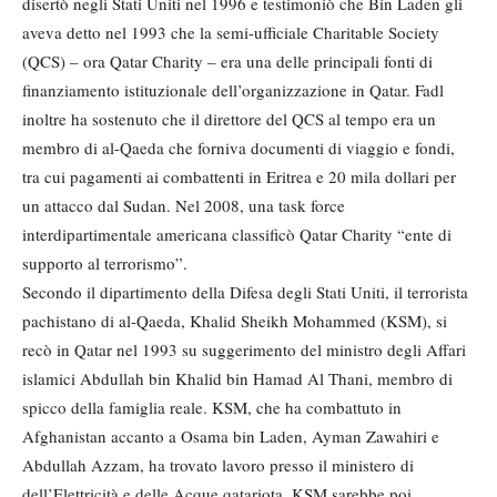
disertò negli Stati Uniti nel 1996 e testimoniò che Bin Laden gli
aveva detto nel 1993 che la semi-ufficiale Charitable Society
(QCS) – ora Qatar Charity – era una delle principali fonti di
finanziamento istituzionale dell’organizzazione in Qatar. Fadl
inoltre ha sostenuto che il direttore del QCS al tempo era un
membro di al-Qaeda che forniva documenti di viaggio e fondi,
tra cui pagamenti ai combattenti in Eritrea e 20 mila dollari per
un attacco dal Sudan. Nel 2008, una task force
interdipartimentale americana classificò Qatar Charity “ente di
supporto al terrorismo”.
Secondo il dipartimento della Difesa degli Stati Uniti, il terrorista
pachistano di al-Qaeda, Khalid Sheikh Mohammed (KSM), si
recò in Qatar nel 1993 su suggerimento del ministro degli Affari
islamici Abdullah bin Khalid bin Hamad Al Thani, membro di
spicco della famiglia reale. KSM, che ha combattuto in
Afghanistan accanto a Osama bin Laden, Ayman Zawahiri e
Abdullah Azzam, ha trovato lavoro presso il ministero di
dell’Elettricità e delle Acque qatariota. KSM sarebbe poi