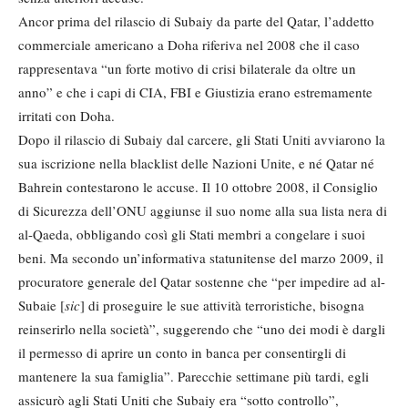
Ancor prima del rilascio di Subaiy da parte del Qatar, l’addetto
commerciale americano a Doha riferiva nel 2008 che il caso
rappresentava “un forte motivo di crisi bilaterale da oltre un
anno” e che i capi di CIA, FBI e Giustizia erano estremamente
irritati con Doha.
Dopo il rilascio di Subaiy dal carcere, gli Stati Uniti avviarono la
sua iscrizione nella blacklist delle Nazioni Unite, e né Qatar né
Bahrein contestarono le accuse. Il 10 ottobre 2008, il Consiglio
di Sicurezza dell’ONU aggiunse il suo nome alla sua lista nera di
al-Qaeda, obbligando così gli Stati membri a congelare i suoi
beni. Ma secondo un’informativa statunitense del marzo 2009, il
procuratore generale del Qatar sostenne che “per impedire ad al-
Subaie [
sic
] di proseguire le sue attività terroristiche, bisogna
reinserirlo nella società”, suggerendo che “uno dei modi è dargli
il permesso di aprire un conto in banca per consentirgli di
mantenere la sua famiglia”. Parecchie settimane più tardi, egli
assicurò agli Stati Uniti che Subaiy era “sotto controllo”,