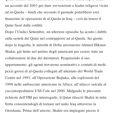
un accordo del 2003 per dare sovvenzioni a leader religiosi vicini
ad al-Qaeda – fondi che secondo il giornale potrebbero aver
finanziato le operazioni di al-Qaeda in Iraq – così da tenere il
Qatar fuori dalle ostilità.
Dopo l’Undici Settembre, un ulteriore episodio ha acuito i dubbi
sulla serietà del Qatar nel contrapporsi ad al-Qaeda. Sei giorni
dopo la tragedia, le autorità di Doha arrestarono Ahmed Hikmat
Shakir, già finito nel mirino degli americani per essere stato un
collaboratore di due dei dirottatori. Perquisendo il suo
appartamento, gli agenti trovarono nominativi e contatti di molti
pezzi grossi di al-Qaeda collegati all’attentato del World Trade
Center nel 1993, all’Operazione Bojinka, alle esplosioni del
1998 nelle ambasciate americane in Africa, all’attacco suicida al
cacciatorpediniere USS Cole nel 2000. Malgrado le pressanti
richieste dell’FBI per interrogarlo, il Qatar rilasciò Shakir in tutta
fretta consentendogli di tornare nel natio Iraq attraverso la
Giordania. Prima dell’arresto, Shakir era impiegato presso il