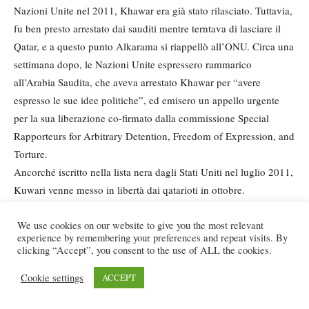
Nazioni Unite nel 2011, Khawar era già stato rilasciato. Tuttavia,
fu ben presto arrestato dai sauditi mentre terntava di lasciare il
Qatar, e a questo punto Alkarama si riappellò all’ONU. Circa una
settimana dopo, le Nazioni Unite espressero rammarico
all’Arabia Saudita, che aveva arrestato Khawar per “avere
espresso le sue idee politiche”, ed emisero un appello urgente
per la sua liberazione co-firmato dalla commissione Special
Rapporteurs for Arbitrary Detention, Freedom of Expression, and
Torture.
Ancorché iscritto nella lista nera dagli Stati Uniti nel luglio 2011,
Kuwari venne messo in libertà dai qatarioti in ottobre.
Nuovamente, il Working Group on Arbitrary Detention dichiarò
che il rilascio di Kuwari era avvenuto in assenza di accuse
We use cookies on our website to give you the most relevant
experience by remembering your preferences and repeat visits. By
formali o procedimenti a suo carico. Le Nazioni Unite esortarono
clicking “Accept”, you consent to the use of ALL the cookies.
il governo dell’emirato a risarcire Kuwari, cioè uno dei principali
Cookie settings
ACCEPT
operatori finanziari di al-Qaeda.
La carta d’identità e il passaporto qatariota di Khawar sono