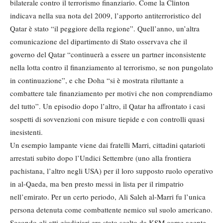
bilaterale contro il terrorismo finanziario. Come la Clinton
indicava nella sua nota del 2009, l’apporto antiterroristico del
Qatar è stato “il peggiore della regione”. Quell’anno, un’altra
comunicazione del dipartimento di Stato osservava che il
governo del Qatar “continuerà a essere un partner inconsistente
nella lotta contro il finanziamento al terrorismo, se non pungolato
in continuazione”, e che Doha “si è mostrata riluttante a
combattere tale finanziamento per motivi che non comprendiamo
del tutto”. Un episodio dopo l’altro, il Qatar ha affrontato i casi
sospetti di sovvenzioni con misure tiepide e con controlli quasi
inesistenti.
Un esempio lampante viene dai fratelli Marri, cittadini qatarioti
arrestati subito dopo l’Undici Settembre (uno alla frontiera
pachistana, l’altro negli USA) per il loro supposto ruolo operativo
in al-Qaeda, ma ben presto messi in lista per il rimpatrio
nell’emirato. Per un certo periodo, Ali Saleh al-Marri fu l’unica
persona detenuta come combattente nemico sul suolo americano.
Secondo gli atti giudiziari era stato scelto da KSM come agente