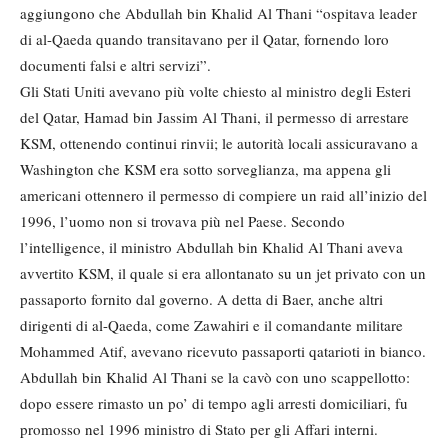
aggiungono che Abdullah bin Khalid Al Thani “ospitava leader
di al-Qaeda quando transitavano per il Qatar, fornendo loro
documenti falsi e altri servizi”.
Gli Stati Uniti avevano più volte chiesto al ministro degli Esteri
del Qatar, Hamad bin Jassim Al Thani, il permesso di arrestare
KSM, ottenendo continui rinvii; le autorità locali assicuravano a
Washington che KSM era sotto sorveglianza, ma appena gli
americani ottennero il permesso di compiere un raid all’inizio del
1996, l’uomo non si trovava più nel Paese. Secondo
l’intelligence, il ministro Abdullah bin Khalid Al Thani aveva
avvertito KSM, il quale si era allontanato su un jet privato con un
passaporto fornito dal governo. A detta di Baer, anche altri
dirigenti di al-Qaeda, come Zawahiri e il comandante militare
Mohammed Atif, avevano ricevuto passaporti qatarioti in bianco.
Abdullah bin Khalid Al Thani se la cavò con uno scappellotto:
dopo essere rimasto un po’ di tempo agli arresti domiciliari, fu
promosso nel 1996 ministro di Stato per gli Affari interni.