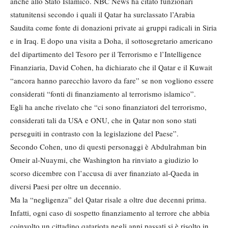
anche allo Stato Islamico. NBC News ha citato funzionari
statunitensi secondo i quali il Qatar ha surclassato l’Arabia
Saudita come fonte di donazioni private ai gruppi radicali in Siria
e in Iraq. E dopo una visita a Doha, il sottosegretario americano
del dipartimento del Tesoro per il Terrorismo e l’Intelligence
Finanziaria, David Cohen, ha dichiarato che il Qatar e il Kuwait
“ancora hanno parecchio lavoro da fare” se non vogliono essere
considerati “fonti di finanziamento al terrorismo islamico”.
Egli ha anche rivelato che “ci sono finanziatori del terrorismo,
considerati tali da USA e ONU, che in Qatar non sono stati
perseguiti in contrasto con la legislazione del Paese”.
Secondo Cohen, uno di questi personaggi è Abdulrahman bin
Omeir al-Nuaymi, che Washington ha rinviato a giudizio lo
scorso dicembre con l’accusa di aver finanziato al-Qaeda in
diversi Paesi per oltre un decennio.
Ma la “negligenza” del Qatar risale a oltre due decenni prima.
Infatti, ogni caso di sospetto finanziamento al terrore che abbia
coinvolto un cittadino qatariota negli anni passati si è risolto in