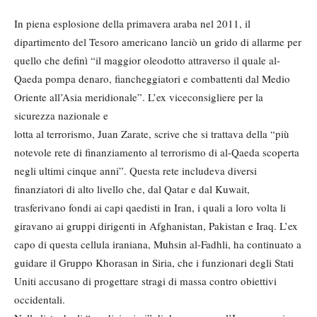
In piena esplosione della primavera araba nel 2011, il
dipartimento del Tesoro americano lanciò un grido di allarme per
quello che definì “il maggior oleodotto attraverso il quale al-
Qaeda pompa denaro, fiancheggiatori e combattenti dal Medio
Oriente all’Asia meridionale”. L’ex viceconsigliere per la
sicurezza nazionale e
lotta al terrorismo, Juan Zarate, scrive che si trattava della “più
notevole rete di finanziamento al terrorismo di al-Qaeda scoperta
negli ultimi cinque anni”. Questa rete includeva diversi
finanziatori di alto livello che, dal Qatar e dal Kuwait,
trasferivano fondi ai capi qaedisti in Iran, i quali a loro volta li
giravano ai gruppi dirigenti in Afghanistan, Pakistan e Iraq. L’ex
capo di questa cellula iraniana, Muhsin al-Fadhli, ha continuato a
guidare il Gruppo Khorasan in Siria, che i funzionari degli Stati
Uniti accusano di progettare stragi di massa contro obiettivi
occidentali.