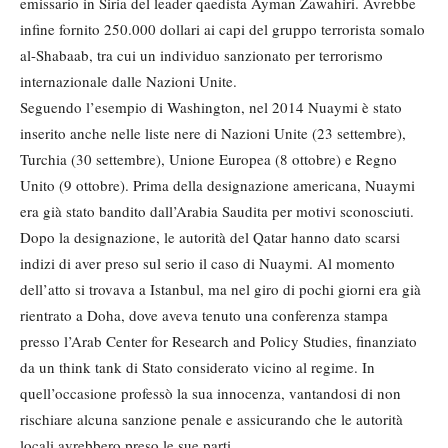
emissario in Siria del leader qaedista Ayman Zawahiri. Avrebbe
infine fornito 250.000 dollari ai capi del gruppo terrorista somalo
al-Shabaab, tra cui un individuo sanzionato per terrorismo
internazionale dalle Nazioni Unite.
Seguendo l’esempio di Washington, nel 2014 Nuaymi è stato
inserito anche nelle liste nere di Nazioni Unite (23 settembre),
Turchia (30 settembre), Unione Europea (8 ottobre) e Regno
Unito (9 ottobre). Prima della designazione americana, Nuaymi
era già stato bandito dall’Arabia Saudita per motivi sconosciuti.
Dopo la designazione, le autorità del Qatar hanno dato scarsi
indizi di aver preso sul serio il caso di Nuaymi. Al momento
dell’atto si trovava a Istanbul, ma nel giro di pochi giorni era già
rientrato a Doha, dove aveva tenuto una conferenza stampa
presso l’Arab Center for Research and Policy Studies, finanziato
da un think tank di Stato considerato vicino al regime. In
quell’occasione professò la sua innocenza, vantandosi di non
rischiare alcuna sanzione penale e assicurando che le autorità
locali avrebbero preso le sue parti.