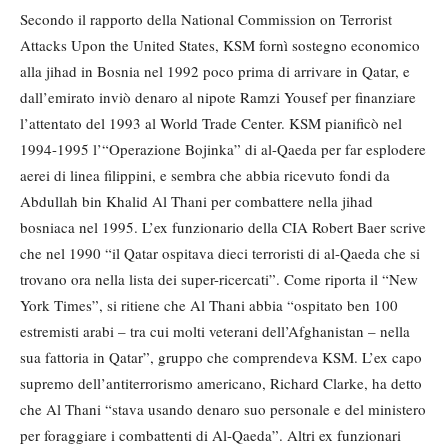
Secondo il rapporto della National Commission on Terrorist
Attacks Upon the United States, KSM fornì sostegno economico
alla jihad in Bosnia nel 1992 poco prima di arrivare in Qatar, e
dall’emirato inviò denaro al nipote Ramzi Yousef per finanziare
l’attentato del 1993 al World Trade Center. KSM pianificò nel
1994-1995 l’“Operazione Bojinka” di al-Qaeda per far esplodere
aerei di linea filippini, e sembra che abbia ricevuto fondi da
Abdullah bin Khalid Al Thani per combattere nella jihad
bosniaca nel 1995. L’ex funzionario della CIA Robert Baer scrive
che nel 1990 “il Qatar ospitava dieci terroristi di al-Qaeda che si
trovano ora nella lista dei super-ricercati”. Come riporta il “New
York Times”, si ritiene che Al Thani abbia “ospitato ben 100
estremisti arabi – tra cui molti veterani dell’Afghanistan – nella
sua fattoria in Qatar”, gruppo che comprendeva KSM. L’ex capo
supremo dell’antiterrorismo americano, Richard Clarke, ha detto
che Al Thani “stava usando denaro suo personale e del ministero
per foraggiare i combattenti di Al-Qaeda”. Altri ex funzionari