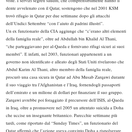
volte. I servizi segreti sauditi, che comprensibilmente hanno il
dente avvelenato con il Qatar, sostengono che nel 2001 KSM
trovò rifugio in Qatar per due settimane dopo gli attacchi
dell’Undici Settembre “con l’aiuto di padrini illustri”.
Un ex funzionario della CIA aggiunge che “c’erano altri elementi
della famiglia reale”, oltre ad Abdullah bin Khalid Al Thani,
“che parteggiavano per al-Qaeda e fornivano rifugi sicuri ai suoi
membri”. E infatti, nel 2003, funzionari appartenenti a un
governo non identificato e alleato degli Stati Uniti rivelarono che
Abdul Karim Al Thani, altro membro della famiglia reale,
procurò una casa sicura in Qatar ad Abu Musab Zarqawi durante
il suo viaggio tra l’Afghanistan e l’Iraq, fornendogli passaporti
dell’emirato e un milione di dollari per finanziare il suo gruppo.
Zarqawi avrebbe poi foraggiato il precursore dell’ISIS, al-Qaeda
in Iraq, oltre a promuovere nel 2005 un attentato suicida a Doha
che uccise un insegnante britannico. Parecchie settimane più
tardi, come riportato dal “Sunday Times”, un funzionario del
Qatar affermò che l’azione aveva convinto Doha a rispolverare