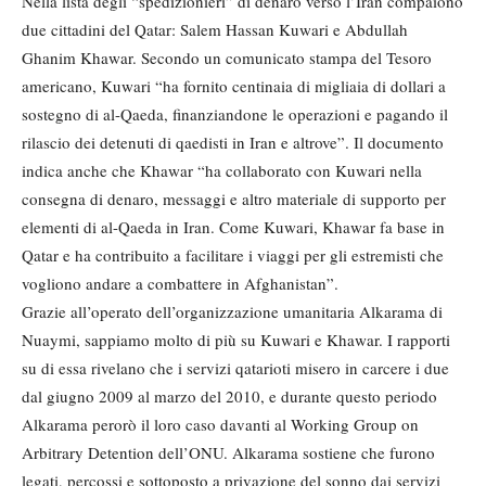
Nella lista degli “spedizionieri” di denaro verso l’Iran compaiono
due cittadini del Qatar: Salem Hassan Kuwari e Abdullah
Ghanim Khawar. Secondo un comunicato stampa del Tesoro
americano, Kuwari “ha fornito centinaia di migliaia di dollari a
sostegno di al-Qaeda, finanziandone le operazioni e pagando il
rilascio dei detenuti di qaedisti in Iran e altrove”. Il documento
indica anche che Khawar “ha collaborato con Kuwari nella
consegna di denaro, messaggi e altro materiale di supporto per
elementi di al-Qaeda in Iran. Come Kuwari, Khawar fa base in
Qatar e ha contribuito a facilitare i viaggi per gli estremisti che
vogliono andare a combattere in Afghanistan”.
Grazie all’operato dell’organizzazione umanitaria Alkarama di
Nuaymi, sappiamo molto di più su Kuwari e Khawar. I rapporti
su di essa rivelano che i servizi qatarioti misero in carcere i due
dal giugno 2009 al marzo del 2010, e durante questo periodo
Alkarama perorò il loro caso davanti al Working Group on
Arbitrary Detention dell’ONU. Alkarama sostiene che furono
legati, percossi e sottoposto a privazione del sonno dai servizi