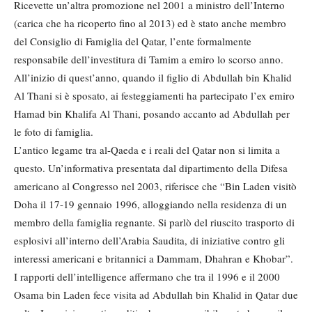
Ricevette un’altra promozione nel 2001 a ministro dell’Interno
(carica che ha ricoperto fino al 2013) ed è stato anche membro
del Consiglio di Famiglia del Qatar, l’ente formalmente
responsabile dell’investitura di Tamim a emiro lo scorso anno.
All’inizio di quest’anno, quando il figlio di Abdullah bin Khalid
Al Thani si è sposato, ai festeggiamenti ha partecipato l’ex emiro
Hamad bin Khalifa Al Thani, posando accanto ad Abdullah per
le foto di famiglia.
L’antico legame tra al-Qaeda e i reali del Qatar non si limita a
questo. Un’informativa presentata dal dipartimento della Difesa
americano al Congresso nel 2003, riferisce che “Bin Laden visitò
Doha il 17-19 gennaio 1996, alloggiando nella residenza di un
membro della famiglia regnante. Si parlò del riuscito trasporto di
esplosivi all’interno dell’Arabia Saudita, di iniziative contro gli
interessi americani e britannici a Dammam, Dhahran e Khobar”.
I rapporti dell’intelligence affermano che tra il 1996 e il 2000
Osama bin Laden fece visita ad Abdullah bin Khalid in Qatar due