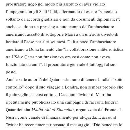
procuratore negò nel modo più assoluto di aver violato
l’impegno con gli Stati Uniti, affermando di essere “vincolato
soltanto da accordi giudiziari e non da documenti diplomatici”;
anche se, dopo un pressing a tutto campo dell’ambasciatore
americano, accettò di sottoporre Marri a un ulteriore divieto di
lasciare il Paese per altri sei mesi. Di lì a poco l’ambasciatore
americano a Doha lamentò che “la collaborazione antiterroristica
tra USA e Qatar non funzionava ora così come non aveva
funzionato da anni”. Il procuratore generale è tutt’oggi al suo
posto.
Anche se le autorità del Qatar assicurano di tenere Jarallah “sotto
controllo” dopo il suo viaggio a Londra, non sembra proprio che
il guinzaglio sia così corto… L’account Twitter di Marri ha
ripetutamente pubblicizzato una campagna di raccolta fondi in
Qatar definita
Madid Ahl al-Shamthat
, organizzata dal Fronte al-
Nusra come canale di finanziamento per al-Qaeda. L’account
Twitter ha recentemente ripostato il messaggio: “Dio benedica lo