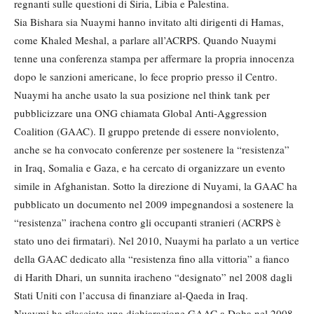
regnanti sulle questioni di Siria, Libia e Palestina.
Sia Bishara sia Nuaymi hanno invitato alti dirigenti di Hamas,
come Khaled Meshal, a parlare all’ACRPS. Quando Nuaymi
tenne una conferenza stampa per affermare la propria innocenza
dopo le sanzioni americane, lo fece proprio presso il Centro.
Nuaymi ha anche usato la sua posizione nel think tank per
pubblicizzare una ONG chiamata Global Anti-Aggression
Coalition (GAAC). Il gruppo pretende di essere nonviolento,
anche se ha convocato conferenze per sostenere la “resistenza”
in Iraq, Somalia e Gaza, e ha cercato di organizzare un evento
simile in Afghanistan. Sotto la direzione di Nuyami, la GAAC ha
pubblicato un documento nel 2009 impegnandosi a sostenere la
“resistenza” irachena contro gli occupanti stranieri (ACRPS è
stato uno dei firmatari). Nel 2010, Nuaymi ha parlato a un vertice
della GAAC dedicato alla “resistenza fino alla vittoria” a fianco
di Harith Dhari, un sunnita iracheno “designato” nel 2008 dagli
Stati Uniti con l’accusa di finanziare al-Qaeda in Iraq.
Nuaymi ha rilasciato una dichiarazione GAAC a Doha nel 2008,