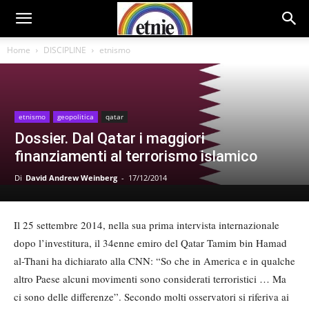
Home
DISCIPLINE
etnismo
etnismo
geopolitica
qatar
Dossier. Dal Qatar i maggiori
finanziamenti al terrorismo islamico
Di
David Andrew Weinberg
-
17/12/2014
Il 25 settembre 2014, nella sua prima intervista internazionale
dopo l’investitura, il 34enne emiro del Qatar Tamim bin Hamad
al-Thani ha dichiarato alla CNN: “So che in America e in qualche
altro Paese alcuni movimenti sono considerati terroristici … Ma
ci sono delle differenze”. Secondo molti osservatori si riferiva ai