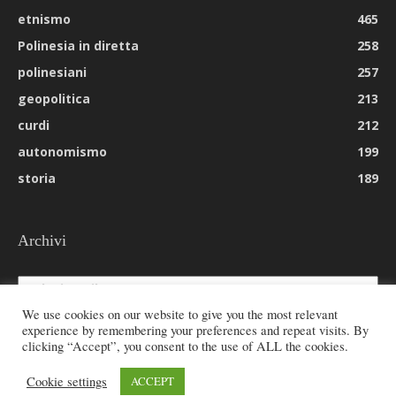
etnismo
465
Polinesia in diretta
258
polinesiani
257
geopolitica
213
curdi
212
autonomismo
199
storia
189
Archivi
Archivi
We use cookies on our website to give you the most relevant
experience by remembering your preferences and repeat visits. By
clicking “Accept”, you consent to the use of ALL the cookies.
© 2026 All rights reserved - Etnie -
Cookie settings
ACCEPT