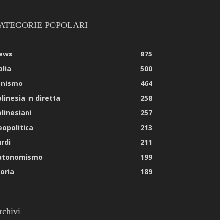
ATEGORIE POPOLARI
ews
875
alia
500
tnismo
464
linesia in diretta
258
olinesiani
257
eopolitica
213
urdi
211
utonomismo
199
toria
189
rchivi