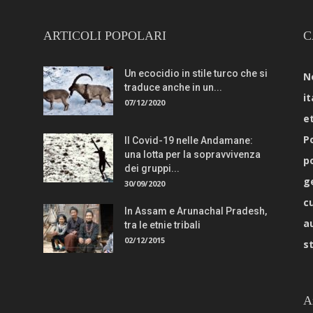
ARTICOLI POPOLARI
C
Un ecocidio in stile turco che si
N
traduce anche in un...
it
07/12/2020
e
Po
Il Covid-19 nelle Andamane:
una lotta per la sopravvivenza
p
dei gruppi...
g
30/09/2020
c
In Assam e Arunachal Pradesh,
a
tra le etnie tribali
02/12/2015
s
A