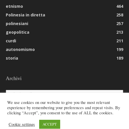
etnismo
464
Polinesia in diretta
258
polinesiani
257
geopolitica
213
curdi
211
autonomismo
199
storia
189
Archivi
Archivi
We use cookies on our website to give you the most relevant
experience by remembering your preferences and repeat visits. By
clicking “Accept”, you consent to the use of ALL the cookies.
© 2026 All rights reserved - Etnie -
Cookie settings
ACCEPT