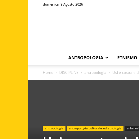
domenica, 9 Agosto 2026
ANTROPOLOGIA
ETNISMO
Home
DISCIPLINE
antropologia
Usi e costumi de
antropologia
antropologia culturale ed etnologia
arberes