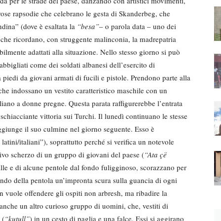
da per le strade del paese, danzando con artistici movimenti,
ose rapsodie che celebrano le gesta di Skanderbeg, che
ndina” (dove è esaltata la
“besa”
– o parola data – uno dei
 che ricordano, con struggente malinconia, la madrepatria
bilmente adattati alla situazione. Nello stesso giorno si può
bbigliati come dei soldati albanesi dell’esercito di
 piedi da giovani armati di fucili e pistole. Prendono parte alla
 che indossano un vestito caratteristico maschile con un
gliano a donne pregne. Questa parata raffigurerebbe l’entrata
schiacciante vittoria sui Turchi. Il lunedì continuano le stesse
ggiunge il suo culmine nel giorno seguente. Esso è
 latini/italiani”), soprattutto perché si verifica un notevole
cativo scherzo di un gruppo di giovani del paese (
“Ata çë
palle e di alcune pentole dal fondo fuligginoso, scorazzano per
fondo della pentola un’impronta scura sulla guancia di ogni
vuole offendere gli ospiti non arbresh, ma ribadire la
 anche un altro curioso gruppo di uomini, che, vestiti di
 (
“kutull”
) in un cesto di paglia e una falce. Essi si aggirano