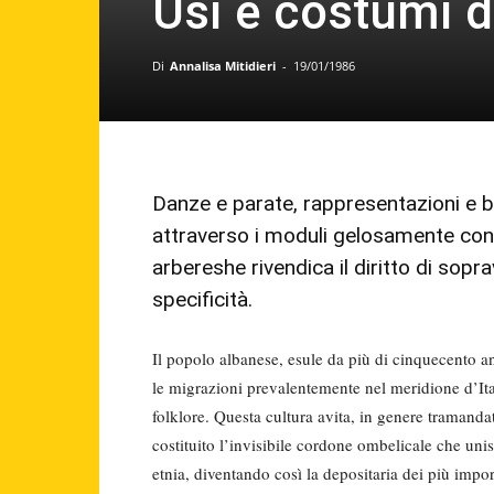
Usi e costumi de
Di
Annalisa Mitidieri
-
19/01/1986
Danze e parate, rappresentazioni e ba
attraverso i moduli gelosamente conse
arbereshe rivendica il diritto di sopr
specificità.
Il popolo albanese, esule da più di cinquecento an
le migrazioni prevalentemente nel meridione d’Ital
folklore. Questa cultura avita, in genere tramand
costituito l’invisibile cordone ombelicale che unis
etnia, diventando così la depositaria dei più impor