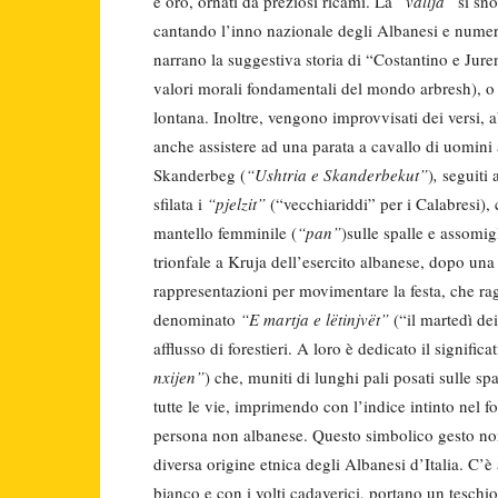
e oro, ornati da preziosi ricami. La
“vallja”
si sno
cantando l’inno nazionale degli Albanesi e numer
narrano la suggestiva storia di “Costantino e Jure
valori morali fondamentali del mondo arbresh), o
lontana. Inoltre, vengono improvvisati dei versi, a
anche assistere ad una parata a cavallo di uomini a
Skanderbeg (
“Ushtria e Skanderbekut”
)
,
seguiti a
sfilata i
“pjelzit”
(“vecchiariddi” per i Calabresi),
mantello femminile (
“pan”
)sulle spalle e assomi
trionfale a Kruja dell’esercito albanese, dopo una 
rappresentazioni per movimentare la festa, che ra
denominato
“E martja e lëtinjvët”
(“il martedì dei
afflusso di forestieri. A loro è dedicato il signifi
nxijen”
) che, muniti di lunghi pali posati sulle s
tutte le vie, imprimendo con l’indice intinto nel 
persona non albanese. Questo simbolico gesto non 
diversa origine etnica degli Albanesi d’Italia. C’è
bianco e con i volti cadaverici, portano un teschio