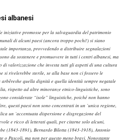
si albanesi
e iniziative promosse per la salvaguardia del patrimonio
munali di alcuni paesi (ancora troppo pochi!) si siano
tale importanza, provvedendo a distribuire segnalazioni
a sono da sostenere e promuovere in tutti i centri albanesi, ma
i valorizzazione che investa tutti gli aspetti di una cultura
e si rivelerebbe sterile, se alla base non ci fossero le
a arbêreshe quella dignità e quella identità sempre negatale
lia, rispetto ad altre minoranze etnico-linguistiche, sono
gono considerate “isole” linguistiche, poiché non hanno
oltre, questi paesi non sono concentrati in un ’unica regione,
plica un ’accentuata dispersione e disgregazione del
vole e ricco di letterati quali, per citarne solo alcuni,
e (1843-1891), Bernardo Bilotta (1843-1918), Antonio
te o Pascoli, ma non per questo meno bravi. Nonostante