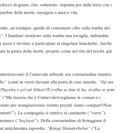
chicco di grano, che, sotterrato, rispunta poi dalla terra con i
enebre della morte, risorgerà a nuova vita.
 come, ad esempio, quello di consumare cibo sulla tomba dei
e”. I familiari stendono sulla tomba una tovaglia, imbandita
passi è invitato a partecipare al singolare banchetto. Anche
zare la paura della morte, proprio come nel rito del teschi, già
terizzavano il Carnevale arbresh: era consuetudine riunirsi,
she”
(canti in versi) davanti alla porta di case amiche:
“Oji ma
/Ngrehu e çel atë hilnar!/S’erdha se dua të ha, /erdha se jemi
”
(“Ma stasera che è Carnevale/svegliamo le comari e i
venuto per mangiare/sono venuto perché siamo compari!/Non
renti!”). La compagnia si riuniva al caminetto (
“vatra”
)
,
anoturco (
“kaçkasit”
)
.
Della consuetudine di festeggiare il
 un’antichissima rapsodia,
“Kënga Skanderbekut”
(“La