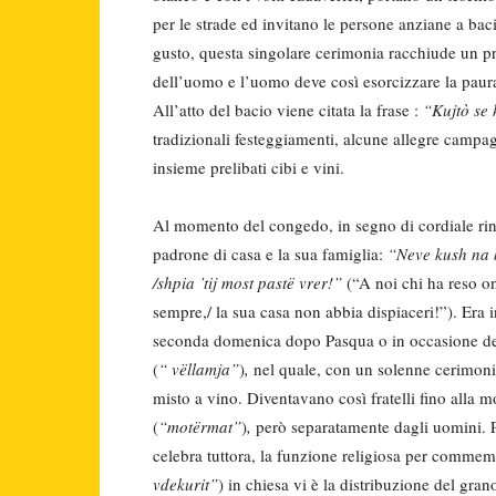
per le strade ed invitano le persone anziane a bac
gusto, questa singolare cerimonia racchiude un prof
dell’uomo e l’uomo deve così esorcizzare la paura
All’atto del bacio viene citata la frase :
“Kujtò se 
tradizionali festeggiamenti, alcune allegre campag
insieme prelibati cibi e vini.
Al momento del congedo, in segno di cordiale ringr
padrone di casa e la sua famiglia:
“Neve kush na b
/shpia ’tij most pastë vrer!”
(“A noi chi ha reso o
sempre,/ la sua casa non abbia dispiaceri!”). Era in
seconda domenica dopo Pasqua o in occasione del
(
“ vëllamja”
)
,
nel quale, con un solenne cerimoni
misto a vino. Diventavano così fratelli fino alla
(
“motërmat”
)
,
però separatamente dagli uomini. Pr
celebra tuttora, la funzione religiosa per commemor
vdekurit”
) in chiesa vi è la distribuzione del gra