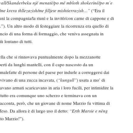
vall/Skanderbeku një menatë/po më mbloth shokerinë/po m’e
me krera thllezazish/me filljete mishtierrazish…”
(“Era il
nì la compagnia/la riunì e la invitò/con carne di cappone e di
o…”). Un altro modo di festeggiare la ricorrenza era quello di
ancio di una forma di formaggio, che veniva assegnata in
ù lontano di tutti.
quella che si rinnovava puntualmente dopo la mezzanotte
erti da lunghi mantelli, con il capo nascosto da un
malefatte di persone del paese per indurle a correggersi dai
ervivano di una zucca incavata, (
“kungull”
) usata a mo’ di
no armati scaricavano in aria i loro fucili, per intimidire la
 Il tutto era comunque uno scherzo e terminava con un
 racconta, però, che un giovane di nome Marzio fu vittima di
eso. Da allora è di largo uso il detto:
“Erth Marsie e nëng
to Marzio!”).