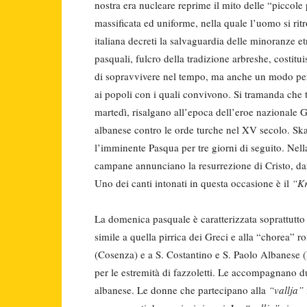
nostra era nucleare reprime il mito delle “piccole 
massificata ed uniforme, nella quale l’uomo si ri
italiana decreti la salvaguardia delle minoranze et
pasquali, fulcro della tradizione arbreshe, costitui
di sopravvivere nel tempo, ma anche un modo per ri
ai popoli con i quali convivono. Si tramanda che 
martedì, risalgano all’epoca dell’eroe nazionale 
albanese contro le orde turche nel XV secolo. Skan
l’imminente Pasqua per tre giorni di seguito. Nell
campane annunciano la resurrezione di Cristo, dand
Uno dei canti intonati in questa occasione è il
“Kr
La domenica pasquale è caratterizzata soprattutto
simile a quella pirrica dei Greci e alla “chorea” 
(Cosenza) e a S. Costantino e S. Paolo Albanese (
per le estremità di fazzoletti. Le accompagnano d
albanese. Le donne che partecipano alla
“vallja”