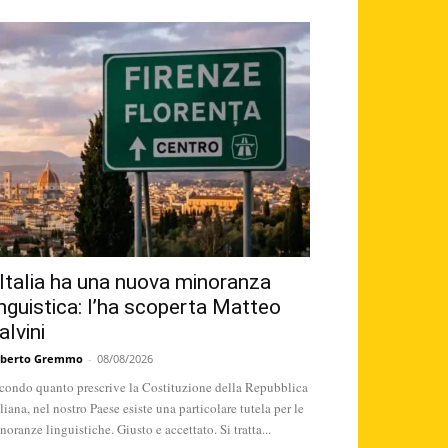
’Italia ha una nuova minoranza
inguistica: l’ha scoperta Matteo
alvini
berto Gremmo
-
08/08/2026
condo quanto prescrive la Costituzione della Repubblica
aliana, nel nostro Paese esiste una particolare tutela per le
noranze linguistiche. Giusto e accettato. Si tratta...