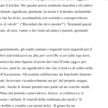
iare il teschio. Per quanto possa sembrare macabra e di cattivo
ondo significato spirituale: la morte è il destino ineluttabile
 che ha di lei, accettandola con serenità e consapevolezza.
ke të vdesh!”
(“Ricordati che devi morire!”). Terminati questi
nie, di sera, vanno a far visita ad amici e parenti, gustando
aziamento, gli ospiti cantano i seguenti versi augurali per il
ëri nderë/akuavit na dha për verë!/Po si sot edhé nga herë,
nore/ci ha dato liquore al posto del vino!/Come oggi e per
 uso, anni fa, un significativo rito che si teneva di solito nella
l’Ascensione. Gli uomini celebravano un banchetto fraterno
ale, bevevano vicendevolmente un po’ del proprio sangue,
 morte. Anche le donne prendevano parte ad un convito simile
ima del periodo carnevalesco, invece, si celebrava e si
are i defunti. Il venerdì della settimana dei morti (
“të
no bollito e condito con aromi dolci . Il grano ha un