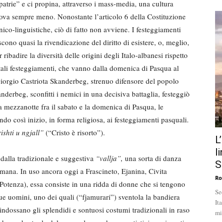
patrie” e ci propina, attraverso i mass-media, una cultura
trova sempre meno. Nonostante l’articolo 6 della Costituzione
nico-linguistiche, ciò di fatto non avviene. I festeggiamenti
scono quasi la rivendicazione del diritto di esistere, o, meglio,
badire la diversità delle origini degli Italo-albanesi rispetto
tali festeggiamenti, che vanno dalla domenica di Pasqua al
Giorgio Castriota Skanderbeg, strenuo difensore del popolo
derbeg, sconfitti i nemici in una decisiva battaglia, festeggiò
a mezzanotte fra il sabato e la domenica di Pasqua, le
o così inizio, in forma religiosa, ai festeggiamenti pasquali.
ishti u ngjall”
(“Cristo è risorto”).
L
l
 dalla tradizionale e suggestiva
“vallja”,
una sorta di danza
S
romana. In uso ancora oggi a Frascineto, Ejanina, Civita
Ro
Potenza), essa consiste in una ridda di donne che si tengono
Se
ue uomini, uno dei quali (“fjamurari”) sventola la bandiera
It
indossano gli splendidi e sontuosi costumi tradizionali in raso
mi