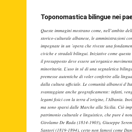
Toponomastica bilingue nei pae
Queste immagini mostrano come, nell’ambito dell
storico-culturale albanese, le amministrazioni co
impegnate in un ’opera che riveste una fondamen
civiche e stradali bilingui. Iniziative come quest
il presupposto deve essere un’organico movimento d
minoritaria. L’uso in sé di una segnaletica bilingu
premesse autentiche di voler conferire alla lingu
dalla cultura ufficiale. Le comunità albanesi d’Ita
svantaggiate anche geograficamente: infatti, ven
legami fisici con la terra d’origine, l’Albania. In
ma sono sparsi dalle Marche alla Sicilia. Ciò im
patrimonio culturale e linguistico, che pure è note
Girolamo De Rada (1814-1903), Giuseppe Seremb
Santori (1819-1894), certo non famosi come Dan