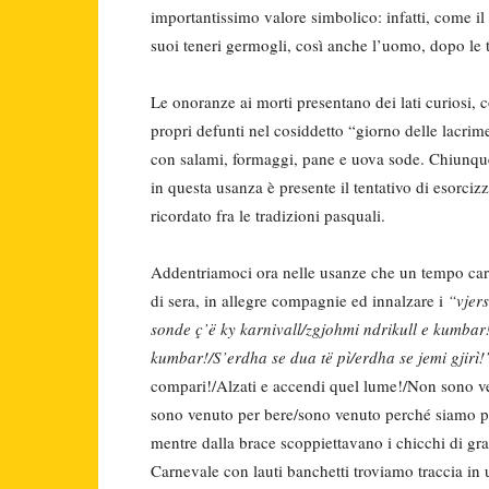
importantissimo valore simbolico: infatti, come il 
suoi teneri germogli, così anche l’uomo, dopo le t
Le onoranze ai morti presentano dei lati curiosi,
propri defunti nel cosiddetto “giorno delle lacrim
con salami, formaggi, pane e uova sode. Chiunque 
in questa usanza è presente il tentativo di esorciz
ricordato fra le tradizioni pasquali.
Addentriamoci ora nelle usanze che un tempo carat
di sera, in allegre compagnie ed innalzare i
“vjer
sonde ç’ë ky karnivall/zgjohmi ndrikull e kumbar!
kumbar!/S’erdha se dua të pì/erdha se jemi gjirì!
compari!/Alzati e accendi quel lume!/Non sono 
sono venuto per bere/sono venuto perché siamo pa
mentre dalla brace scoppiettavano i chicchi di gr
Carnevale con lauti banchetti troviamo traccia in