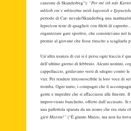
canzone di Skanderbeg”):
“Por më ish nde Karni
mbloth em’e mbitoi/me mish kaponish e Ijepurish/
periodo di Car- nevale/Skanderbeg una mattina/riu
lepre/con teste di quaglie/e con filetti di caprett
organizzare gare sportive, che consistevano nel l
premio al giovane che fosse riuscito a scagliarla pi
Un’altra usanza di cui si è persa ogni traccia è 
dell’ultimo giorno di febbraio. Alcuni uomini, cop
cappellaccio, gridavano versi di sdegno contro le 
vizi. Per rendere irriconoscibile la loro voce di s
tromba. Ogni tanto, i compagni che li accompagnava
gente e impedire che si affacciasse alle finestre.
improvvisato banchetto, offerto dall’accusato. Si
una pallottola sparata da un uomo che era stata off
gjeti Marsin!”
(“È giunto Marzo, ma non ha trova