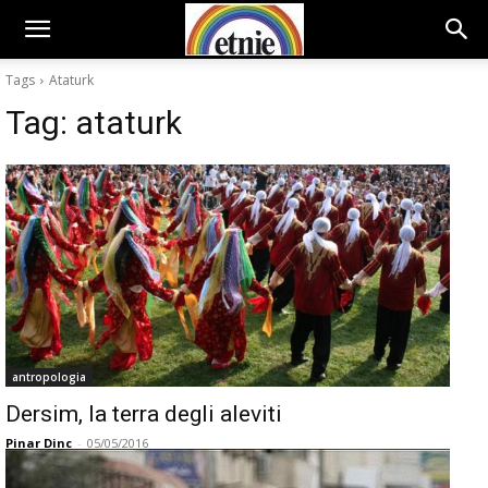
Tags
Ataturk
Tag:
ataturk
antropologia
Dersim, la terra degli aleviti
Pinar Dinc
-
05/05/2016