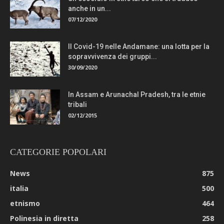
anche in un...
07/12/2020
Il Covid-19 nelle Andamane: una lotta per la
sopravvivenza dei gruppi...
30/09/2020
In Assam e Arunachal Pradesh, tra le etnie
tribali
02/12/2015
CATEGORIE POPOLARI
News
875
italia
500
etnismo
464
Polinesia in diretta
258