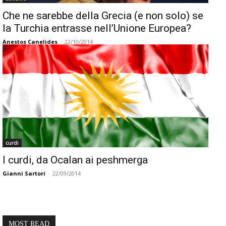
Che ne sarebbe della Grecia (e non solo) se
la Turchia entrasse nell’Unione Europea?
Anestos Canelides
-
22/10/2014
curdi
I curdi, da Ocalan ai peshmerga
Gianni Sartori
-
22/09/2014
MOST READ