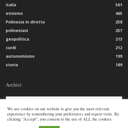
italia
501
etnismo
465
Polinesia in diretta
258
polinesiani
257
geopolitica
213
curdi
212
autonomismo
199
storia
189
Archivi
Archivi
We use cookies on our website to give you the most relevant
experience by remembering your preferences and repeat visits. By
clicking “Accept”, you consent to the use of ALL the cookies.