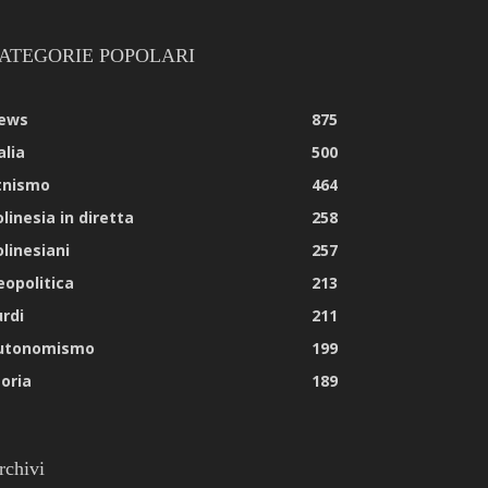
ATEGORIE POPOLARI
ews
875
alia
500
tnismo
464
linesia in diretta
258
olinesiani
257
eopolitica
213
urdi
211
utonomismo
199
toria
189
rchivi