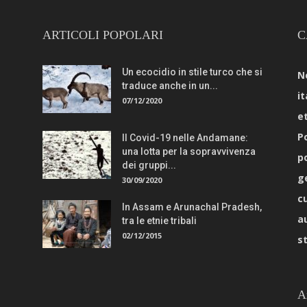
ARTICOLI POPOLARI
C
Un ecocidio in stile turco che si
N
traduce anche in un...
it
07/12/2020
e
Po
Il Covid-19 nelle Andamane:
una lotta per la sopravvivenza
p
dei gruppi...
g
30/09/2020
c
In Assam e Arunachal Pradesh,
a
tra le etnie tribali
02/12/2015
s
A