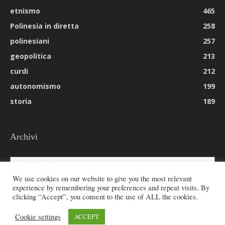
etnismo
465
Polinesia in diretta
258
polinesiani
257
geopolitica
213
curdi
212
autonomismo
199
storia
189
Archivi
Archivi
We use cookies on our website to give you the most relevant
experience by remembering your preferences and repeat visits. By
clicking “Accept”, you consent to the use of ALL the cookies.
© 2026 All rights reserved - Etnie -
Cookie settings
ACCEPT