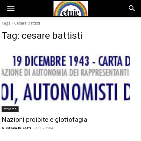
Tags
Cesare battisti
Tag:
cesare battisti
etnismo
Nazioni proibite e glottofagia
Gustavo Buratti
-
13/07/1984