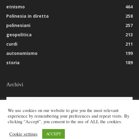
etnismo
464
Polinesia in diretta
258
polinesiani
257
geopolitica
213
curdi
211
autonomismo
199
storia
189
Archivi
Archivi
We use cookies on our website to give you the most relevant
experience by remembering your preferences and repeat visits. By
clicking “Accept”, you consent to the use of ALL the cookies.
© 2026 All rights reserved - Etnie -
Cookie settings
ACCEPT