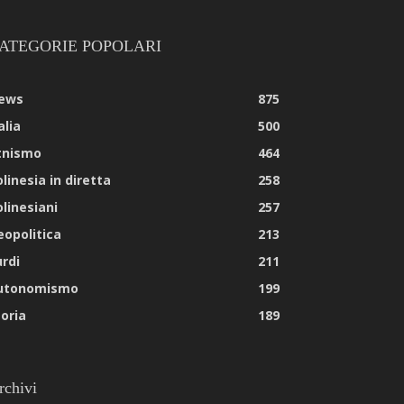
ATEGORIE POPOLARI
ews
875
alia
500
tnismo
464
linesia in diretta
258
olinesiani
257
eopolitica
213
urdi
211
utonomismo
199
toria
189
rchivi