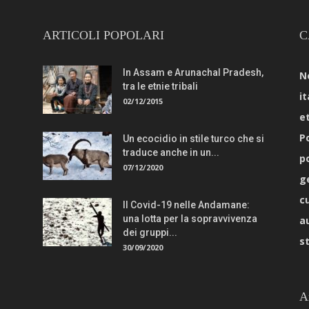
ARTICOLI POPOLARI
C
In Assam e Arunachal Pradesh,
N
tra le etnie tribali
it
02/12/2015
e
Po
Un ecocidio in stile turco che si
traduce anche in un...
p
07/12/2020
g
c
Il Covid-19 nelle Andamane:
una lotta per la sopravvivenza
a
dei gruppi...
s
30/09/2020
A