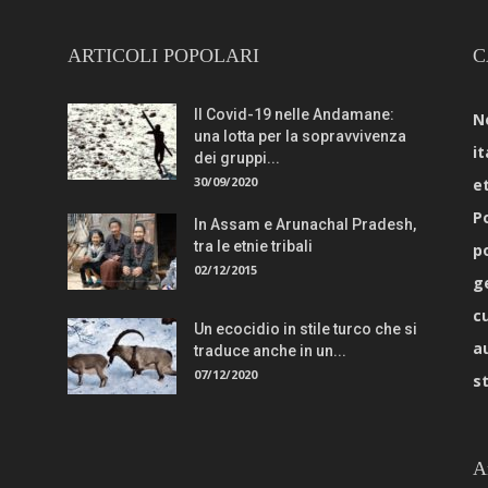
ARTICOLI POPOLARI
C
Il Covid-19 nelle Andamane:
N
una lotta per la sopravvivenza
it
dei gruppi...
30/09/2020
e
Po
In Assam e Arunachal Pradesh,
tra le etnie tribali
p
02/12/2015
g
c
Un ecocidio in stile turco che si
a
traduce anche in un...
07/12/2020
s
A