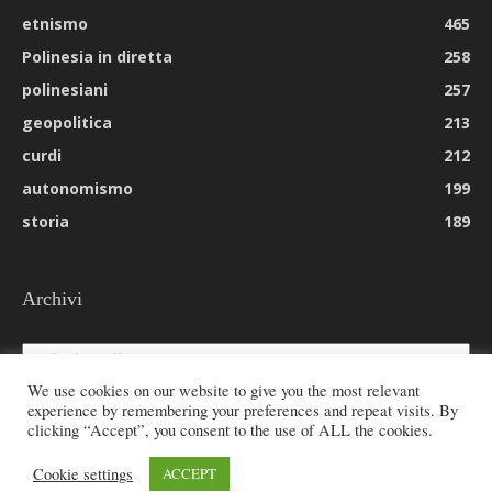
etnismo
465
Polinesia in diretta
258
polinesiani
257
geopolitica
213
curdi
212
autonomismo
199
storia
189
Archivi
Archivi
We use cookies on our website to give you the most relevant
experience by remembering your preferences and repeat visits. By
clicking “Accept”, you consent to the use of ALL the cookies.
© 2026 All rights reserved - Etnie -
Cookie settings
ACCEPT