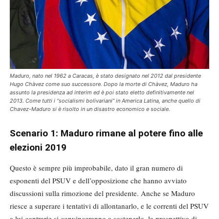
Maduro, nato nel 1962 a Caracas, è stato designato nel 2012 dal presidente
Hugo Chàvez come suo successore. Dopo la morte di Chàvez, Maduro ha
assunto la presidenza ad interim ed è poi stato eletto definitivamente nel
2013. Come tutti i “socialismi bolivariani” in America Latina, anche quello di
Chavez-Maduro si è risolto in un disastro economico e sociale.
Scenario 1: Maduro rimane al potere fino alle
elezioni 2019
Questo è sempre più improbabile, dato il gran numero di
esponenti del PSUV e dell’opposizione che hanno avviato
discussioni sulla rimozione del presidente. Anche se Maduro
riesce a superare i tentativi di allontanarlo, e le correnti del PSUV
a lui contrarie si convinceranno a sostenerlo, la prospettiva di