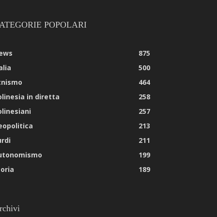
ATEGORIE POPOLARI
ews
875
alia
500
tnismo
464
linesia in diretta
258
olinesiani
257
eopolitica
213
urdi
211
utonomismo
199
toria
189
rchivi