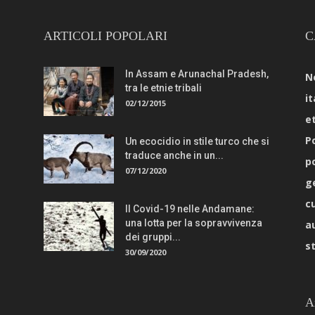
ARTICOLI POPOLARI
C
In Assam e Arunachal Pradesh,
N
tra le etnie tribali
it
02/12/2015
e
Po
Un ecocidio in stile turco che si
traduce anche in un...
p
07/12/2020
g
c
Il Covid-19 nelle Andamane:
una lotta per la sopravvivenza
a
dei gruppi...
s
30/09/2020
A