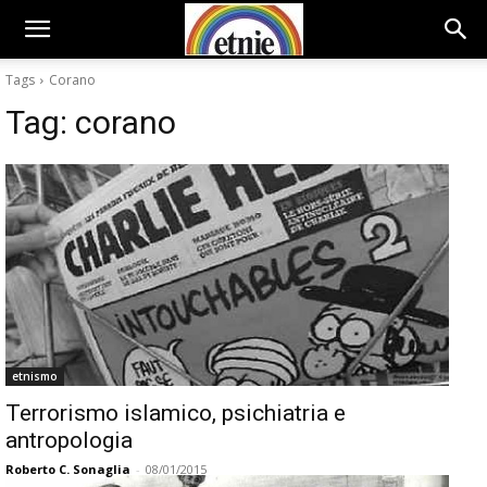
Tags
Corano
Tag:
corano
etnismo
Terrorismo islamico, psichiatria e
antropologia
Roberto C. Sonaglia
-
08/01/2015