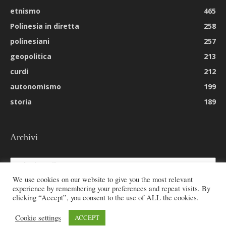
etnismo
465
Polinesia in diretta
258
polinesiani
257
geopolitica
213
curdi
212
autonomismo
199
storia
189
Archivi
Archivi
We use cookies on our website to give you the most relevant
experience by remembering your preferences and repeat visits. By
clicking “Accept”, you consent to the use of ALL the cookies.
© 2026 All rights reserved - Etnie -
Cookie settings
ACCEPT