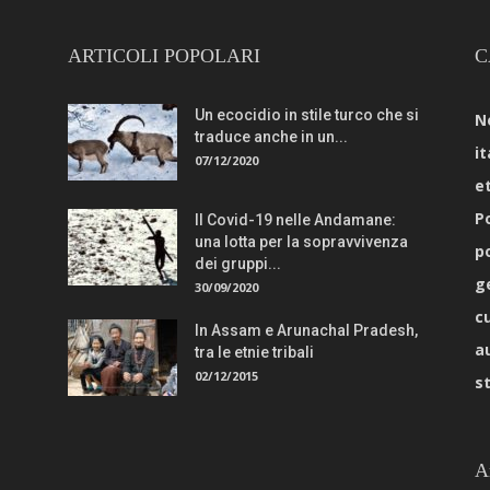
ARTICOLI POPOLARI
C
Un ecocidio in stile turco che si
N
traduce anche in un...
it
07/12/2020
e
Po
Il Covid-19 nelle Andamane:
una lotta per la sopravvivenza
p
dei gruppi...
g
30/09/2020
c
In Assam e Arunachal Pradesh,
a
tra le etnie tribali
02/12/2015
s
A