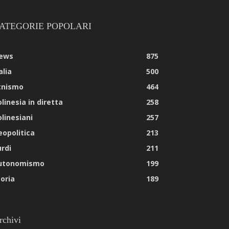
ATEGORIE POPOLARI
ews
875
alia
500
tnismo
464
linesia in diretta
258
olinesiani
257
eopolitica
213
urdi
211
utonomismo
199
toria
189
rchivi