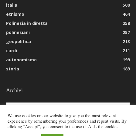
italia
500
etnismo
464
Polinesia in diretta
258
polinesiani
257
geopolitica
213
curdi
211
autonomismo
199
storia
189
Archivi
Archivi
We use cookies on our website to give you the most relevant
experience by remembering your preferences and repeat visits. By
clicking “Accept”, you consent to the use of ALL the cookies.