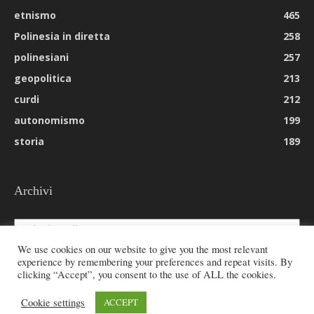
etnismo
465
Polinesia in diretta
258
polinesiani
257
geopolitica
213
curdi
212
autonomismo
199
storia
189
Archivi
Archivi
We use cookies on our website to give you the most relevant
experience by remembering your preferences and repeat visits. By
clicking “Accept”, you consent to the use of ALL the cookies.
© 2026 All rights reserved - Etnie -
Cookie settings
ACCEPT