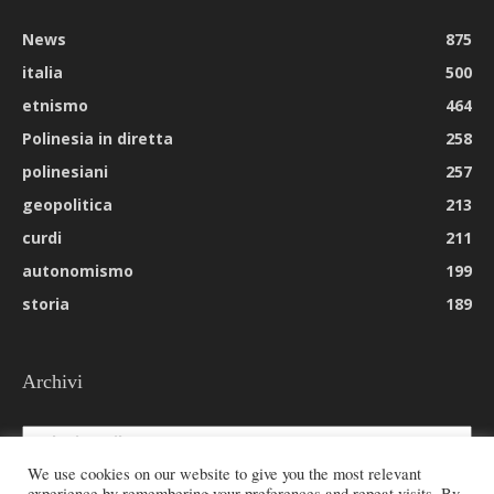
News
875
italia
500
etnismo
464
Polinesia in diretta
258
polinesiani
257
geopolitica
213
curdi
211
autonomismo
199
storia
189
Archivi
Archivi
We use cookies on our website to give you the most relevant
experience by remembering your preferences and repeat visits. By