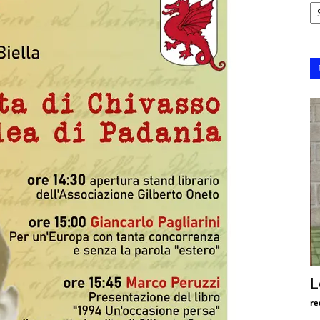
Ar
L
re