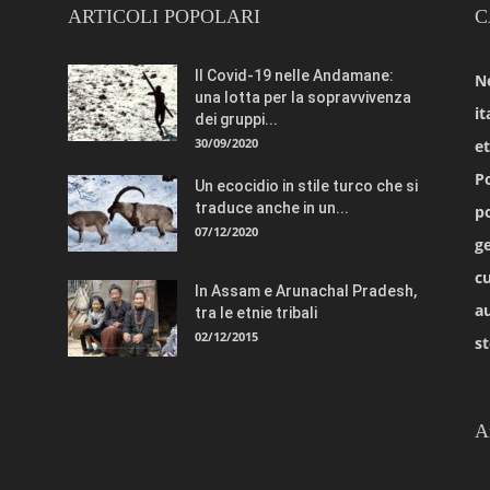
ARTICOLI POPOLARI
C
Il Covid-19 nelle Andamane:
N
una lotta per la sopravvivenza
it
dei gruppi...
30/09/2020
e
Po
Un ecocidio in stile turco che si
traduce anche in un...
po
07/12/2020
ge
cu
In Assam e Arunachal Pradesh,
a
tra le etnie tribali
02/12/2015
st
A