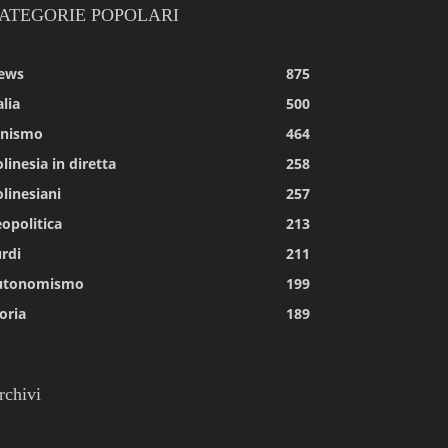
ATEGORIE POPOLARI
ews
875
alia
500
tnismo
464
linesia in diretta
258
linesiani
257
opolitica
213
rdi
211
utonomismo
199
oria
189
rchivi