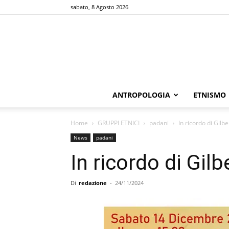
sabato, 8 Agosto 2026
ANTROPOLOGIA
ETNISMO
Home
GRUPPI ETNICI
padani
In ricordo di Gilb
News
padani
In ricordo di Gil
Di
redazione
-
24/11/2024