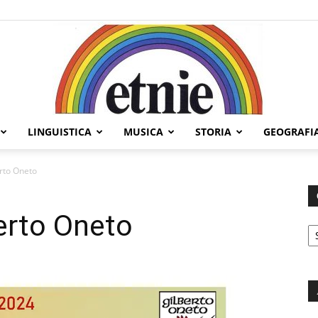
LINGUISTICA
MUSICA
STORIA
GEOGRAFI
Etnie
erto Oneto
berto Oneto
C