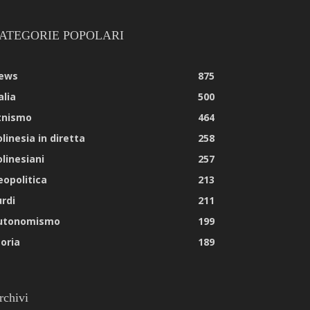
ATEGORIE POPOLARI
ews
875
alia
500
tnismo
464
linesia in diretta
258
olinesiani
257
eopolitica
213
urdi
211
utonomismo
199
toria
189
rchivi