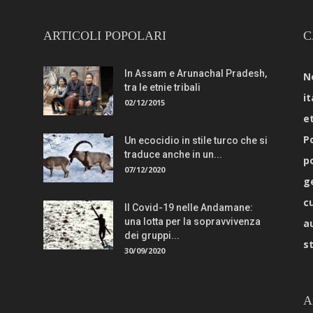
ARTICOLI POPOLARI
C
In Assam e Arunachal Pradesh,
N
tra le etnie tribali
it
02/12/2015
e
Po
Un ecocidio in stile turco che si
traduce anche in un...
p
07/12/2020
g
c
Il Covid-19 nelle Andamane:
una lotta per la sopravvivenza
a
dei gruppi...
s
30/09/2020
A