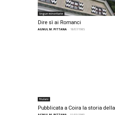
lingue minoritarie
Dire sì ai Romanci
AGNUL M. PITTANA
-
18/07/1985
friulani
Pubblicata a Coira la storia della
AGNUL M. PITTANA
-
01/05/1980