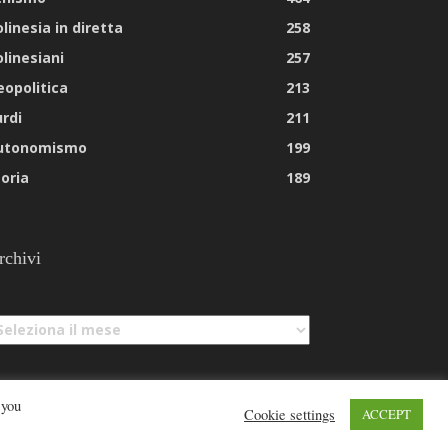
linesia in diretta
258
olinesiani
257
eopolitica
213
urdi
211
utonomismo
199
toria
189
rchivi
chivi
 you
Cookie settings
ACCEPT