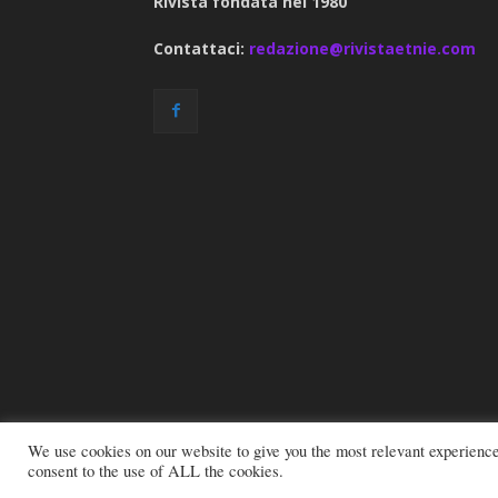
Rivista fondata nel 1980
Contattaci:
redazione@rivistaetnie.com
We use cookies on our website to give you the most relevant experienc
consent to the use of ALL the cookies.
© 2026 All rights reserved - Etnie -
Email: