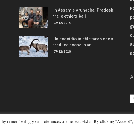
Po
In Assam e Arunachal Pradesh,
tra le etnie tribali
p
02/12/2015
g
c
Un ecocidio in stile turco che si
a
traduce anche in un...
07/12/2020
s
A
Ar
e by remembering your preferences and repeat visits. By clicking “Accept”,
redazione@rivistaetnie.com