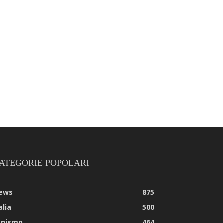
ATEGORIE POPOLARI
ews
875
alia
500
tnismo
464