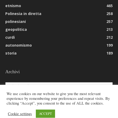
etnismo
465
Polinesia in diretta
258
polinesiani
257
geopolitica
213
curdi
212
autonomismo
199
storia
189
Archivi
Archivi
We use cookies on our website to give you the most relevant
experience by remembering your preferences and repeat visits. By
clicking “Accept”, you consent to the use of ALL the cookies.
© 2026 All rights reserved - Etnie -
Cookie settings
ACCEPT