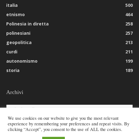
italia
500
etnismo
464
Polinesia in diretta
258
polinesiani
257
geopolitica
213
curdi
211
autonomismo
199
storia
189
Archivi
Archivi
We use cookies on our website to give you the most relevant
experience by remembering your preferences and repeat visits. By
clicking “Accept”, you consent to the use of ALL the cookies.