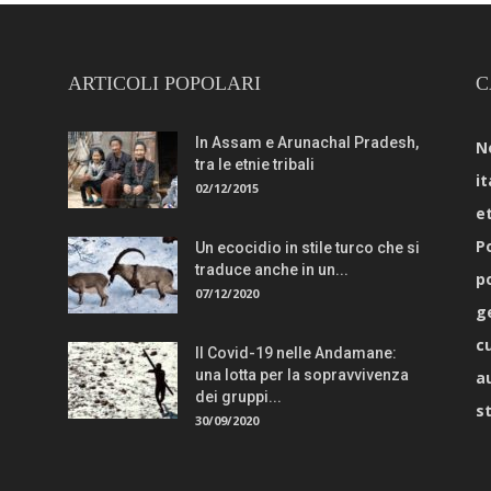
ARTICOLI POPOLARI
C
In Assam e Arunachal Pradesh,
N
tra le etnie tribali
it
02/12/2015
e
Po
Un ecocidio in stile turco che si
traduce anche in un...
p
07/12/2020
g
c
Il Covid-19 nelle Andamane:
una lotta per la sopravvivenza
a
dei gruppi...
s
30/09/2020