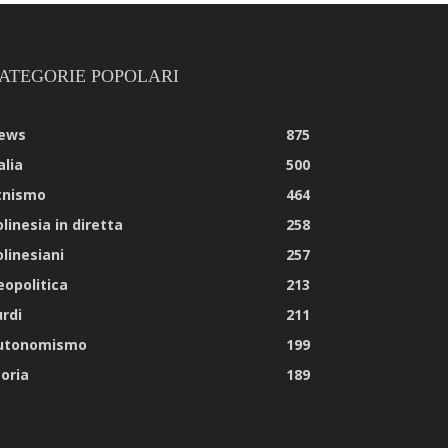
ATEGORIE POPOLARI
ews
875
alia
500
tnismo
464
linesia in diretta
258
olinesiani
257
eopolitica
213
urdi
211
utonomismo
199
toria
189