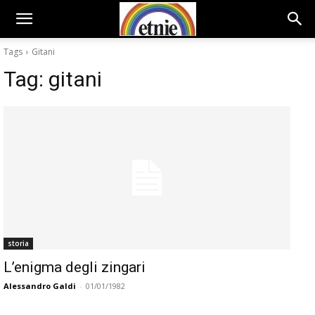
Tags
Gitani
Tag:
gitani
storia
L’enigma degli zingari
Alessandro Galdi
-
01/01/1982