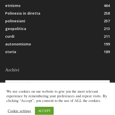
etnismo
464
Polinesia in diretta
258
polinesiani
257
geopolitica
213
curdi
211
autonomismo
199
storia
189
Archivi
Archivi
We use cookies on our website to give you the most relevant
experience by remembering your preferences and repeat visits. By
clicking “Accept”, you consent to the use of ALL the cookies.
© 2026 All rights reserved - Etnie -
Cookie settings
ACCEPT