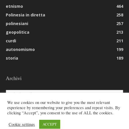
etnismo
464
Polinesia in diretta
258
polinesiani
257
geopolitica
213
curdi
211
autonomismo
199
storia
189
Archivi
Archivi
We use cookies on our website to give you the most relevant
experience by remembering your preferences and repeat visits. By
clicking “Accept”, you consent to the use of ALL the cookies.
© 2026 All rights reserved - Etnie -
Cookie settings
ACCEPT