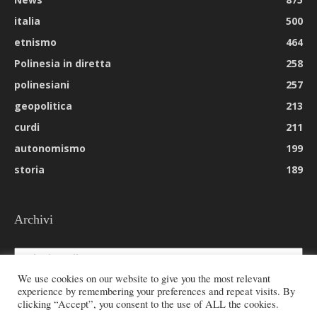
italia
500
etnismo
464
Polinesia in diretta
258
polinesiani
257
geopolitica
213
curdi
211
autonomismo
199
storia
189
Archivi
Archivi
We use cookies on our website to give you the most relevant
experience by remembering your preferences and repeat visits. By
clicking “Accept”, you consent to the use of ALL the cookies.