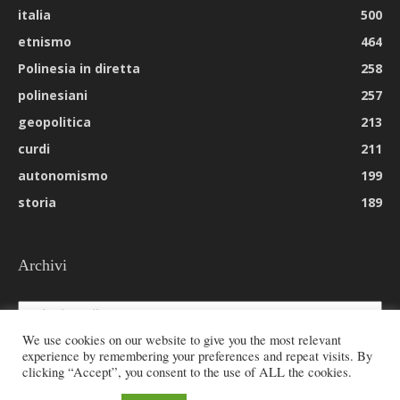
italia
500
etnismo
464
Polinesia in diretta
258
polinesiani
257
geopolitica
213
curdi
211
autonomismo
199
storia
189
Archivi
Archivi
We use cookies on our website to give you the most relevant
experience by remembering your preferences and repeat visits. By
clicking “Accept”, you consent to the use of ALL the cookies.