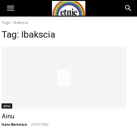
Tags
Ibakscia
Tag:
Ibakscia
ainu
Ainu
Italo Bertolasi
-
01/07/1982