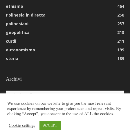
etnismo
464
Polinesia in diretta
258
polinesiani
257
geopolitica
213
curdi
211
autonomismo
199
storia
189
Archivi
Archivi
We use cookies on our website to give you the most relevant
experience by remembering your preferences and repeat visits. By
clicking “Accept”, you consent to the use of ALL the cookies.
© 2026 All rights reserved - Etnie -
Cookie settings
ACCEPT