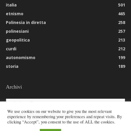
italia
501
etnismo
465
Polinesia in diretta
258
polinesiani
257
geopolitica
213
curdi
212
autonomismo
199
storia
189
Archivi
Archivi
We use cookies on our website to give you the most relevant
experience by remembering your preferences and repeat visits. By
clicking “Accept”, you consent to the use of ALL the cookies.