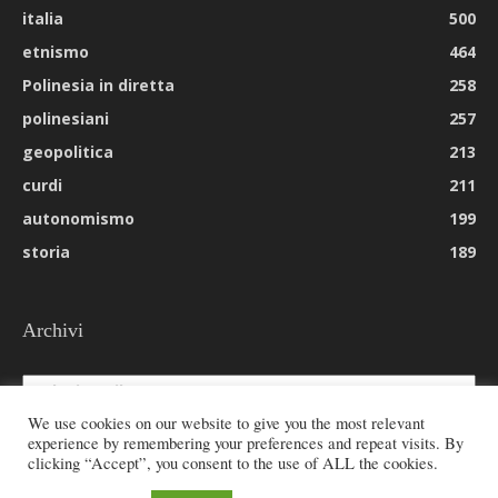
italia
500
etnismo
464
Polinesia in diretta
258
polinesiani
257
geopolitica
213
curdi
211
autonomismo
199
storia
189
Archivi
Archivi
We use cookies on our website to give you the most relevant
experience by remembering your preferences and repeat visits. By
clicking “Accept”, you consent to the use of ALL the cookies.