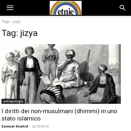
Tags
Jizya
Tag:
jizya
antropologia
I diritti dei non-musulmani (dhimmi) in uno
stato islamico
Samuel Shahid
-
22/10/2014