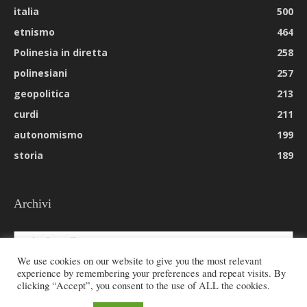
italia
500
etnismo
464
Polinesia in diretta
258
polinesiani
257
geopolitica
213
curdi
211
autonomismo
199
storia
189
Archivi
Archivi
We use cookies on our website to give you the most relevant
experience by remembering your preferences and repeat visits. By
clicking “Accept”, you consent to the use of ALL the cookies.