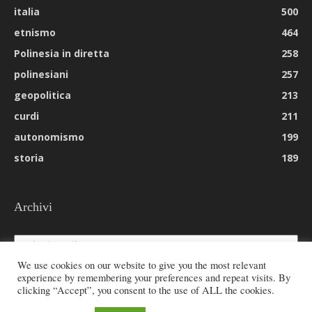
italia
500
etnismo
464
Polinesia in diretta
258
polinesiani
257
geopolitica
213
curdi
211
autonomismo
199
storia
189
Archivi
Archivi
We use cookies on our website to give you the most relevant
experience by remembering your preferences and repeat visits. By
clicking “Accept”, you consent to the use of ALL the cookies.