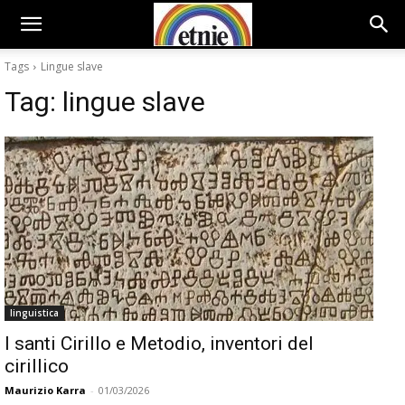
Tags
Lingue slave
Tag:
lingue slave
linguistica
I santi Cirillo e Metodio, inventori del
cirillico
Maurizio Karra
-
01/03/2026