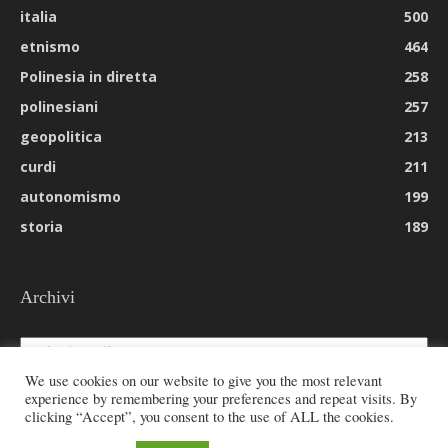
italia
500
etnismo
464
Polinesia in diretta
258
polinesiani
257
geopolitica
213
curdi
211
autonomismo
199
storia
189
Archivi
Archivi
We use cookies on our website to give you the most relevant
experience by remembering your preferences and repeat visits. By
clicking “Accept”, you consent to the use of ALL the cookies.