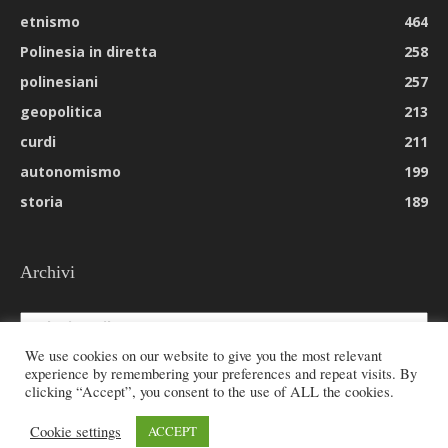
etnismo
464
Polinesia in diretta
258
polinesiani
257
geopolitica
213
curdi
211
autonomismo
199
storia
189
Archivi
Archivi
We use cookies on our website to give you the most relevant
experience by remembering your preferences and repeat visits. By
clicking “Accept”, you consent to the use of ALL the cookies.
© 2026 All rights reserved - Etnie -
Cookie settings
ACCEPT