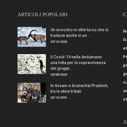
ARTICOLI POPOLARI
C
Un ecocidio in stile turco che si
N
traduce anche in un...
it
07/12/2020
e
Po
Il Covid-19 nelle Andamane:
una lotta per la sopravvivenza
p
dei gruppi...
g
30/09/2020
c
In Assam e Arunachal Pradesh,
a
tra le etnie tribali
02/12/2015
s
A