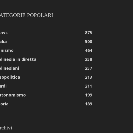
ATEGORIE POPOLARI
ews
875
alia
500
tnismo
464
linesia in diretta
258
olinesiani
257
eopolitica
213
urdi
211
utonomismo
199
toria
189
rchivi